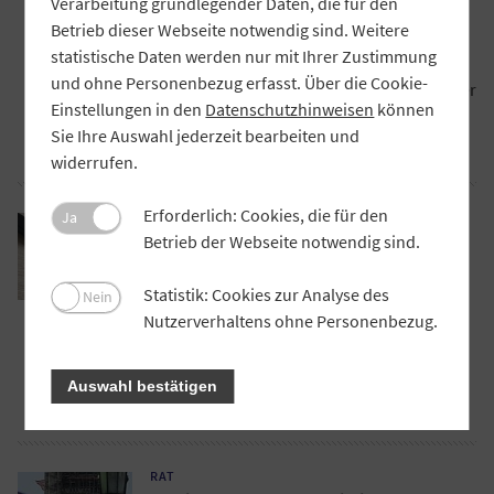
Verarbeitung grundlegender Daten, die für den
durch Dorothea Schäfer vom DIW Berlin. Er
Betrieb dieser Webseite notwendig sind. Weitere
teilt ihre Einschätzung, wonach dem
statistische Daten werden nur mit Ihrer Zustimmung
risikoarmen Geschäftsmodell von
und ohne Personenbezug erfasst. Über die Cookie-
Regionalbanken bei der Regulierung stärker
Einstellungen in den
Datenschutzhinweisen
können
Rechnung getragen werden sollte.
Sie Ihre Auswahl jederzeit bearbeiten und
Artikel lesen
widerrufen.
Erforderlich: Cookies, die für den
Ja
PRAXIS
Ein Geldbeutel für das Handgelenk
Betrieb der Webseite notwendig sind.
Kunden der VR-Bank Neu-Ulm können seit
Statistik: Cookies zur Analyse des
Kurzem mit einer Uhr bezahlen.
Nein
Nutzerverhaltens ohne Personenbezug.
„Watch2Pay“ heißt das einzigartige
Angebot, das sich die „Profil“-Redaktion
angesehen hat.
Auswahl bestätigen
Artikel lesen
RAT