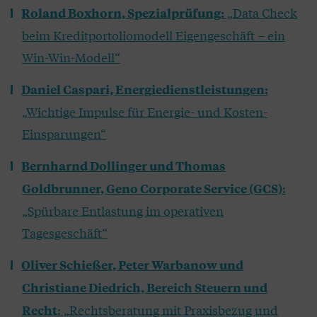
„Data Check
Roland Boxhorn, Spezialprüfung:
beim Kreditportoliomodell Eigengeschäft – ein
Win-Win-Modell“
Daniel Caspari, Energiedienstleistungen:
„Wichtige Impulse für Energie- und Kosten-
Einsparungen“
Bernharnd Dollinger und Thomas
:
Goldbrunner, Geno Corporate Service (GCS)
„Spürbare Entlastung im operativen
Tagesgeschäft“
Oliver Schießer, Peter Warbanow und
Christiane Diedrich, Bereich Steuern und
: „
Rechtsberatung mit Praxisbezug und
Recht