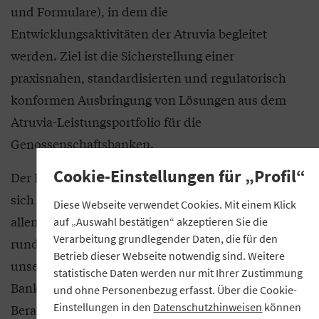
und Formulare), in dem die
Entwicklungsaktivitäten der Atruvia begleitet
werden. Ziel ist die Sicherstellung einer
praxisnahen, standardisierten und regulatorisch
konformen Ausbringung von Lösungen aus dem
Atruvia-Leistungsportfolio für die
Genossenschaftsbanken.
Cookie-Einstellungen für „Profil“
Der Bereich Beratung Banken des GVB entwickelt
sich somit laufend. Für dieses Jahr steht hier vor
Diese Webseite verwendet Cookies. Mit einem Klick
allem eines im Fokus: die ganzheitliche Beratung
auf „Auswahl bestätigen“ akzeptieren Sie die
Verarbeitung grundlegender Daten, die für den
rund um das neue Betriebsmodell gemeinsam mit
Betrieb dieser Webseite notwendig sind. Weitere
unseren Verbundpartnern. Hier besteht für viele
statistische Daten werden nur mit Ihrer Zustimmung
Banken akuter Handlungs- und auch
und ohne Personenbezug erfasst. Über die Cookie-
Einstellungen in den
Datenschutzhinweisen
können
Beratungsbedarf im Sinne einer ganzheitlichen