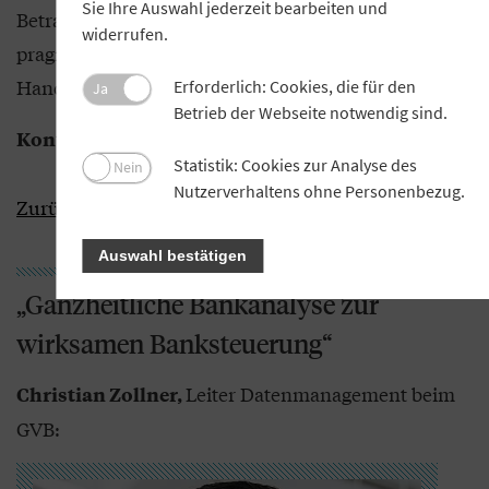
Sie Ihre Auswahl jederzeit bearbeiten und
Betrachtung des Zielbilds sowie einer
widerrufen.
pragmatischen Untersuchung der operativen
Handlungsoptionen.
Erforderlich: Cookies, die für den
Ja
Betrieb der Webseite notwendig sind.
Simon Huhn,
shuhn(at)gv-bayern.de
Kontakt:
Statistik: Cookies zur Analyse des
Nein
Nutzerverhaltens ohne Personenbezug.
Zurück zur Übersicht
Auswahl bestätigen
„Ganzheitliche Bankanalyse zur
wirksamen Banksteuerung“
Leiter Datenmanagement beim
Christian Zollner,
GVB: