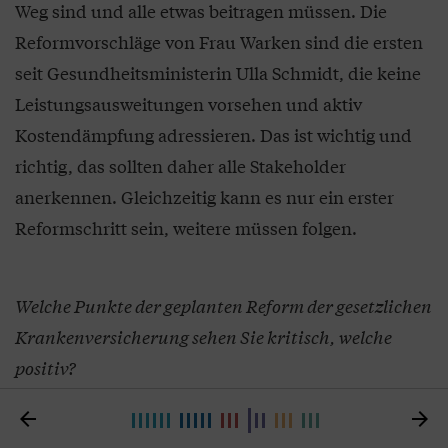
Weg sind und alle etwas beitragen müssen. Die
Reformvorschläge von Frau Warken sind die ersten
seit Gesundheitsministerin Ulla Schmidt, die keine
Leistungsausweitungen vorsehen und aktiv
Kostendämpfung adressieren. Das ist wichtig und
richtig, das sollten daher alle Stakeholder
anerkennen. Gleichzeitig kann es nur ein erster
Reformschritt sein, weitere müssen folgen.
Welche Punkte der geplanten Reform der gesetzlichen
Krankenversicherung sehen Sie kritisch, welche
positiv?
Sicher kann man über einzelne Aspekte
Mitzlaff:


streiten, aber Kompromisse müssen wir alle