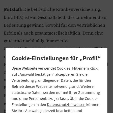
Die betriebliche Krankenversicherung,
Mitzlaff:
kurz bKV, ist ein Geschäftsfeld, das zunehmend an
Bedeutung gewinnt. Sowohl für den vertrieblichen
Erfolg als auch gesamtgesellschaftlich. Denn eine
gute und nachhaltig finanzierte
Gesundheitsversorgung muss auf mehreren Säulen
ruhen. Neben der gesetzlichen
Cookie-Einstellungen für „Profil“
Krankenversicherung gehören private Vorsorge und
Diese Webseite verwendet Cookies. Mit einem Klick
die betriebliche Absicherung dazu. Auch hier
auf „Auswahl bestätigen“ akzeptieren Sie die
verfügen wir über langjährige Erfahrung und
Verarbeitung grundlegender Daten, die für den
Betrieb dieser Webseite notwendig sind. Weitere
Expertise, die wir gerne und mit Erfolg in unseren
statistische Daten werden nur mit Ihrer Zustimmung
Partnerbanken bei deren Firmenkundenberatung
und ohne Personenbezug erfasst. Über die Cookie-
einbringen. Übrigens schließen auch immer mehr
Einstellungen in den
Datenschutzhinweisen
können
bayerische Banken selbst Gruppenverträge bei uns
Sie Ihre Auswahl jederzeit bearbeiten und