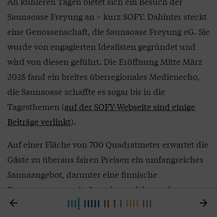
An kühleren Tagen bietet sich ein Besuch der
Saunaoase Freyung an – kurz SOFY. Dahinter steckt
eine Genossenschaft, die Saunaoase Freyung eG. Sie
wurde von engagierten Idealisten gegründet und
wird von diesen geführt. Die Eröffnung Mitte März
2025 fand ein breites überregionales Medienecho,
die Saunaoase schaffte es sogar bis in die
Tagesthemen (
auf der SOFY-Webseite sind einige
Beiträge verlinkt
).
Auf einer Fläche von 700 Quadratmeter erwartet die
Gäste zu überaus fairen Preisen ein umfangreiches
Saunaangebot, darunter eine finnische
Panoramasauna, ein Sanarium mit besonders


milden Temperaturen, eine Salzsauna, ein Aroma-