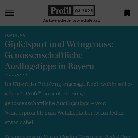

08 2025

Das bayerische Genossenschaftsblatt
TOPTHEMA
Gipfelspurt und Weingenuss:
Genossenschaftliche
Ausflugstipps in Bayern
Im Urlaub ist Erholung angesagt. Doch wohin soll es
gehen? „Profil“ präsentiert einige
genossenschaftliche Ausflugstipps – vom
Wanderprofi bis zum Weinliebhaber ist für jeden
etwas dabei.
Zusammengestellt von Florian Christner, Redaktion