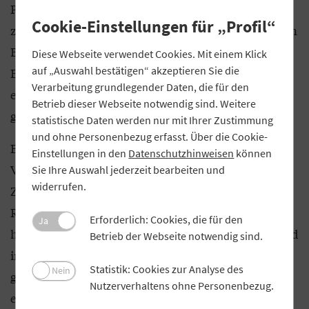
PwC im Auftrag der europäischen Bankenverbände
Cookie-Einstellungen für „Profil“
zeigt: Die Einführung des digitalen Euro könnte den
Bankensektor im Euroraum bis zu 30 Milliarden
Diese Webseite verwendet Cookies. Mit einem Klick
auf „Auswahl bestätigen“ akzeptieren Sie die
Euro kosten. Und das, ohne dass bisher ein
Verarbeitung grundlegender Daten, die für den
erkennbarer Nutzen für die Allgemeinheit
Betrieb dieser Webseite notwendig sind. Weitere
geschaffen würde.
statistische Daten werden nur mit Ihrer Zustimmung
und ohne Personenbezug erfasst. Über die Cookie-
Ein weiteres Problem: Der digitale Euro könnte zu
Einstellungen in den
Datenschutzhinweisen
können
Verlagerungen von Kundeneinlagen führen. In
Sie Ihre Auswahl jederzeit bearbeiten und
widerrufen.
Zeiten wirtschaftlicher Unsicherheit besteht das
Risiko, dass Unternehmen und Haushalte rasch
Erforderlich: Cookies, die für den
Ja
hohe Summen aus dem Bankensektor abziehen und
Betrieb der Webseite notwendig sind.
in digitale Euro umschichten. Selbst wenn eine
Statistik: Cookies zur Analyse des
Nein
gesetzliche Obergrenze für die Haltebeträge
Nutzerverhaltens ohne Personenbezug.
eingeführt wird – etwa 500 bis 3.000 Euro pro