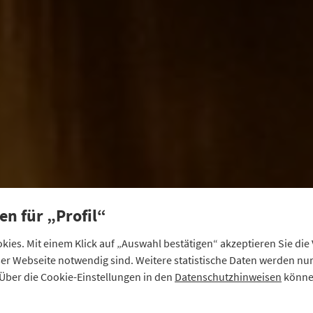
en für „Profil“
ies. Mit einem Klick auf „Auswahl bestätigen“ akzeptieren Sie di
eser Webseite notwendig sind. Weitere statistische Daten werden n
Über die Cookie-Einstellungen in den
Datenschutzhinweisen
können