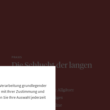
PRAXIS
Die Schlucht der langen
Zapfen
e Verarbeitung grundlegender
Der Winter führt in der Allgäuer
ur mit Ihrer Zustimmung und
Breitachklamm ein eisiges
 Sie Ihre Auswahl jederzeit
Naturschauspiel auf. Eine