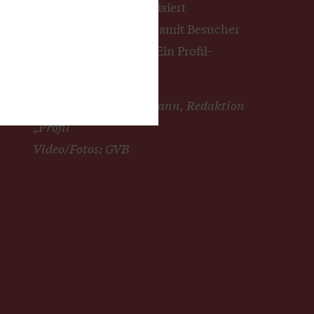
Genossenschaft organisiert
Nachtwanderungen, damit Besucher
davon Zeuge werden. Ein Profil-
Redakteur war dabei.
Autor: Christof Dahlmann, Redaktion
„Profil“
Video/Fotos: GVB