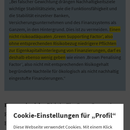
„Bei falscher Gewichtung drängen Nachhaltigkeitsziele
wichtige Stabilitätsziele, wie die Funktionsfähigkeit und
die Stabilität einzelner Banken,
Versicherungsunternehmen und des Finanzsystems als
Ganzem, in den Hintergrund. Dies ist zu vermeiden.
Einen
nicht risikoadäquaten ,Green Supporting Factor', also
ohne entsprechenden Risikobezug niedrigere Pflichten
zur Eigenkapitalhinterlegung von Finanzierungen, darf es
deshalb ebenso wenig geben
wie einen ‚Brown Penalising
Factor‘, also nicht mit entsprechenden Risikogehalt
begründete Nachteile für ökologisch als nicht nachhaltig
eingestufte Finanzierungen.“
„Richtig. Ein ,Green Supporting
Dazu meine ich:
Factor‘ führt dazu, dass Banken weniger
Cookie-Einstellungen für „Profil“
Eigenkapital für ,grüne Kredite‘ vorhalten müssen.
Diese Webseite verwendet Cookies. Mit einem Klick