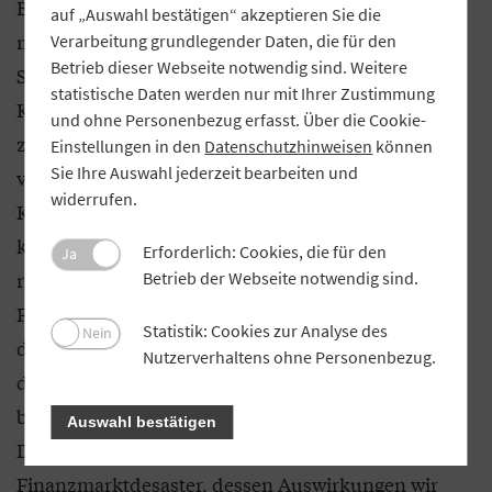
Banken würden somit zur Finanzierung
auf „Auswahl bestätigen“ akzeptieren Sie die
nachhaltiger Investitionsprojekte weniger
Verarbeitung grundlegender Daten, die für den
Betrieb dieser Webseite notwendig sind. Weitere
Sicherheiten für den Fall zurücklegen, dass der
statistische Daten werden nur mit Ihrer Zustimmung
Kreditnehmer seine Schulden nicht
und ohne Personenbezug erfasst. Über die Cookie-
zurückbezahlen kann. Eine solche Privilegierung
Einstellungen in den
Datenschutzhinweisen
können
Sie Ihre Auswahl jederzeit bearbeiten und
von klima- und umweltfreundlichen
widerrufen.
Kreditengagements halte ich für gefährlich. Es ist
keineswegs erwiesen, dass solche Projekte per se
Erforderlich: Cookies, die für den
Ja
risikoärmer sind als andere. Während der letzten
Betrieb der Webseite notwendig sind.
Finanzkrise haben wir gesehen, was passiert, wenn
Statistik: Cookies zur Analyse des
Nein
die Politik Kapitalströme lenkt. Die Keimzelle war
Nutzerverhaltens ohne Personenbezug.
damals die massiv von der US-Regierung
begünstigte Kreditvergabe am Immobilienmarkt.
Auswahl bestätigen
Diese Eingriffe führten zu einem
Finanzmarktdesaster, dessen Auswirkungen wir