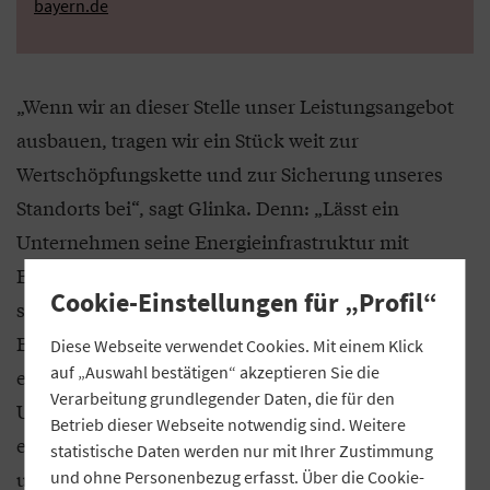
bayern.de
„Wenn wir an dieser Stelle unser Leistungsangebot
ausbauen, tragen wir ein Stück weit zur
Wertschöpfungskette und zur Sicherung unseres
Standorts bei“, sagt Glinka. Denn: „Lässt ein
Unternehmen seine Energieinfrastruktur mit
Expertise überprüfen, lassen sich Energiekosten
Cookie-Einstellungen für „Profil“
senken.“ Darüber hinaus aber geht es um
Energieresilienz und um die Zukunftsfähigkeit
Diese Webseite verwendet Cookies. Mit einem Klick
auf „Auswahl bestätigen“ akzeptieren Sie die
eines Unternehmens. „Gerade für produzierende
Verarbeitung grundlegender Daten, die für den
Unternehmen könne die Frage, wie sich Energie
Betrieb dieser Webseite notwendig sind. Weitere
effizienter beschaffen und nutzen lässt,
statistische Daten werden nur mit Ihrer Zustimmung
unmittelbare Auswirkungen auf
und ohne Personenbezug erfasst. Über die Cookie-