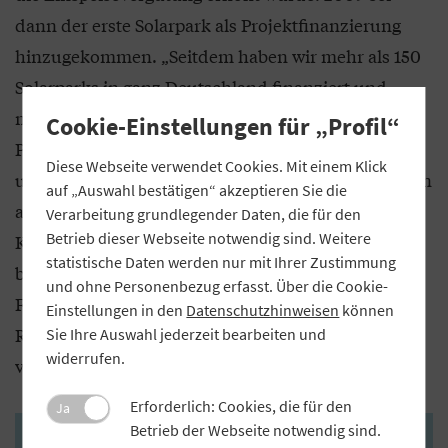
dann der erste Solarpark als Projektfinanzierung
hinzugekommen. „Seitdem haben wir mehr als 150
Solarparks in ganz Deutschland finanziert und
mehrere Tausend Dachanlagen. PV-
Cookie-Einstellungen für „Profil“
Projektfinanzierungen sind ein Kerngeschäftsfeld
Diese Webseite verwendet Cookies. Mit einem Klick
unserer Bank, das wir offensiv spielen. Wir sprechen
auf „Auswahl bestätigen“ akzeptieren Sie die
aktiv Investoren an und gewinnen laufend neue
Verarbeitung grundlegender Daten, die für den
Betrieb dieser Webseite notwendig sind. Weitere
Kunden hinzu“, berichtet Sendlinger. Erfahrung
statistische Daten werden nur mit Ihrer Zustimmung
besitzt die VR-Bank Rottal-Inn auch bei der
und ohne Personenbezug erfasst. Über die Cookie-
Finanzierung von Biogasanlagen, von denen es im
Einstellungen in den
Datenschutzhinweisen
können
Rottal mit seinen ausgedehnten Maisfeldern sehr
Sie Ihre Auswahl jederzeit bearbeiten und
widerrufen.
viele gibt, sowie neuerdings von Wärmenetzen.
Erforderlich: Cookies, die für den
Ja
Betrieb der Webseite notwendig sind.