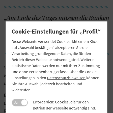
„Am Ende des Tages müssen die Banken
ein Projekt individuell strukturieren
Cookie-Einstellungen für „Profil“
und die Risiken aus der Anlage
bewerten und beurteilen.“
Diese Webseite verwendet Cookies. Mit einem Klick
auf „Auswahl bestätigen“ akzeptieren Sie die
Verarbeitung grundlegender Daten, die für den
Betrieb dieser Webseite notwendig sind. Weitere
statistische Daten werden nur mit Ihrer Zustimmung
Wie unterstützt der GVB die bayerischen Volks- und
und ohne Personenbezug erfasst. Über die Cookie-
Raiffeisenbanken bei der Risikobewertung von
Einstellungen in den
Datenschutzhinweisen
können
Erneuerbare-Energien-Projekten?
Sie Ihre Auswahl jederzeit bearbeiten und
widerrufen.
Ein Grundgerüst zur Risikobewertung von
Fabeck:
Erforderlich: Cookies, die für den
Erneuerbare-Energien-Projekten haben die
Ja
Betrieb der Webseite notwendig sind.
Regionalverbände unter Mitwirkung des GVB