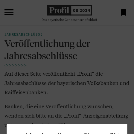

08 2024

Das bayerische Genossenschaftsblatt
JAHRESABSCHLÜSSE
Veröffentlichung der
Jahresabschlüsse
Auf dieser Seite veröffentlicht „Profil“ die
Jahresabschlüsse der bayerischen Volksbanken und
Raiffeisenbanken.
Banken, die eine Veröffentlichung wünschen,
wenden sich bitte an die „Profil“-Anzeigenabteilung
unter:
anzeigen(at)profil.bayern