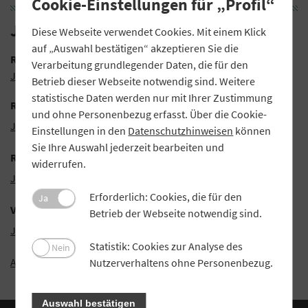
Cookie-Einstellungen für „Profil“
Jahresabschlüsse August-Ausgabe
Diese Webseite verwendet Cookies. Mit einem Klick
auf „Auswahl bestätigen“ akzeptieren Sie die
Raiffeisenbank Küps-Mitwitz-Stockheim eG
Verarbeitung grundlegender Daten, die für den
Jahresabschluss (PDF)
Betrieb dieser Webseite notwendig sind. Weitere
statistische Daten werden nur mit Ihrer Zustimmung
Raiffeisenbank Obermain Nord eG
und ohne Personenbezug erfasst. Über die Cookie-
Jahresabschluss (PDF)
Einstellungen in den
Datenschutzhinweisen
können
Sie Ihre Auswahl jederzeit bearbeiten und
Raiffeisen-Volksbank Wemding eG
widerrufen.
Jahresabschluss (PDF)
Erforderlich: Cookies, die für den
Ja
Volksbank Raiffeisenbank Bad Kissingen eG
Betrieb der Webseite notwendig sind.
Jahresabschluss (PDF)
Statistik: Cookies zur Analyse des
Nein
Alle Jahresabschlüsse (PDF)
Nutzerverhaltens ohne Personenbezug.
Auswahl bestätigen