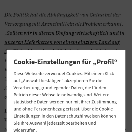
Die Politik hat die Abhängigkeit von China bei der
Versorgung mit Arzneimitteln als Problem erkannt.
„
Sollten wir in diesem Umfang wirtschaftlich und in
unseren Lieferketten von einem einzigen Land auf
der Welt abhängig sein? Ich denke: nein
“, bekundete
Bundesgesundheitsminister Jens Spahn in seiner
Cookie-Einstellungen für „Profil“
Regierungserklärung zur Bekämpfung des
Diese Webseite verwendet Cookies. Mit einem Klick
Coronavirus. Wie stehen Sie zu dem Vorhaben, die
auf „Auswahl bestätigen“ akzeptieren Sie die
Arzneimittelproduktion zurück nach Deutschland
Verarbeitung grundlegender Daten, die für den
Betrieb dieser Webseite notwendig sind. Weitere
oder Europa zu holen?
statistische Daten werden nur mit Ihrer Zustimmung
und ohne Personenbezug erfasst. Über die Cookie-
Pharmahersteller sind genauso wie wir
Lang:
Einstellungen in den
Datenschutzhinweisen
können
Wirtschaftsunternehmen, die zumindest dauerhaft
Sie Ihre Auswahl jederzeit bearbeiten und
auskömmliche Erträge erwirtschaften müssen. Eine
widerrufen.