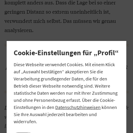
komplett anders aus. Dass die Lage bei so einer
geringen Distanz so extrem uneinheitlich ist,
verwundert mich selbst. Das müssen wir genau
analysieren.
Cookie-Einstellungen für „Profil“
„Es ist extrem schwer, die richtige
Diese Webseite verwendet Cookies. Mit einem Klick
Maßnahme zur Bekämpfung des Frosts
auf „Auswahl bestätigen“ akzeptieren Sie die
zu wählen.“
Verarbeitung grundlegender Daten, die für den
Betrieb dieser Webseite notwendig sind. Weitere
statistische Daten werden nur mit Ihrer Zustimmung
und ohne Personenbezug erfasst. Über die Cookie-
Das letzte Mal war Weinfranken im Jahr 2011 so stark
Einstellungen in den
Datenschutzhinweisen
können
Sie Ihre Auswahl jederzeit bearbeiten und
von Frost betroffen. Haben es die Winzer versäumt,
widerrufen.
ihre Reben besser zu schützen?