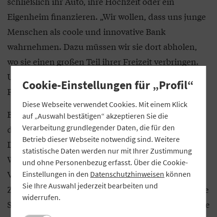
schließlich ihr Auto, ihre Hochzeit oder ein
Eigenheim finanzieren. „Wir wollen, dass uns junge
Menschen als coole und innovative Bank
wahrnehmen. Dazu müssen wir sie dort abholen,
wo sie einen großen Teil ihrer Freizeit verbringen.
Und das sind immer häufiger Online-Spiele“, sagt
Cookie-Einstellungen für „Profil“
Pentenrieder.
Diese Webseite verwendet Cookies. Mit einem Klick
Beim Aufbau der virtuellen Arena haben sich die
auf „Auswahl bestätigen“ akzeptieren Sie die
Verarbeitung grundlegender Daten, die für den
drei Banken Unterstützung aus der Schweiz geholt.
Betrieb dieser Webseite notwendig sind. Weitere
Die eSport Event GmbH, eine Empfehlung der
statistische Daten werden nur mit Ihrer Zustimmung
Werbeagentur geno kom, bietet Unternehmen und
und ohne Personenbezug erfasst. Über die Cookie-
Vereinen ein fertiges Paket für Online-Spiele an.
Einstellungen in den
Datenschutzhinweisen
können
Sie Ihre Auswahl jederzeit bearbeiten und
Zentraler Baustein ist eine Webseite, auf der sich die
widerrufen.
Spieler für ein Turnier anmelden und die Bestenliste