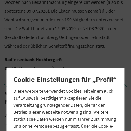
Wochen nach Bekanntmachung eingereicht werden (also bis
spätestens 09.07.2020). Die Listen müssen gemäß § 3 der
Wahlordnung von mindestens 150 Mitgliedern unterzeichnet
sein. Die Wahl findet vom 17.08.2020 bis 24.08.2020 in den
Geschäftsstellen Höchberg, Uettingen oder Helmstadt
während der üblichen Schalteröffnungszeiten statt.
Raiffeisenbank Höchberg eG
Der Wahlausschussvorsitzende
Cookie-Einstellungen für „Profil“
Diese Webseite verwendet Cookies. Mit einem Klick
Brennereigenossenschaft Gebelkofen eG i.L.
auf „Auswahl bestätigen“ akzeptieren Sie die
Bekanntmachung
Verarbeitung grundlegender Daten, die für den
Betrieb dieser Webseite notwendig sind. Weitere
Die Genossenschaft, eingetragen in das
statistische Daten werden nur mit Ihrer Zustimmung
Genossenschaftsregister des Amtsgerichts Regensburg, Gen.
und ohne Personenbezug erfasst. Über die Cookie-