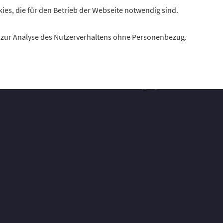
kies, die für den Betrieb der Webseite notwendig sind.
an Mitglieder bayerischer Genossenschaftsbank
„Cashback-Day“ für viele Kreditgenossenschafte
es zur Analyse des Nutzerverhaltens ohne Personenbezug.
„Profil“ hat vier gefragt.
Autor: Florian Christner, Redaktion „Profil“
Foto: VR-Bank Landau-Mengkofen