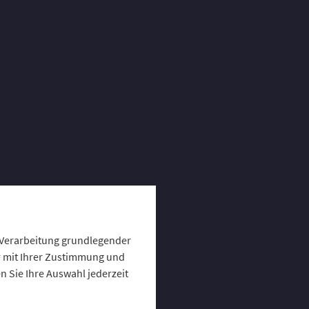
 R+V:
e Verarbeitung grundlegender
chaft
ur mit Ihrer Zustimmung und
 Sie Ihre Auswahl jederzeit
tete die R+V dieses Jahr