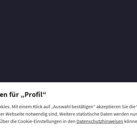
RAT
Cashback-Day der
en für „Profil“
ies. Mit einem Klick auf „Auswahl bestätigen“ akzeptieren Sie di
Gelebte Mitglieds
eser Webseite notwendig sind. Weitere statistische Daten werden n
Über die Cookie-Einstellungen in den
Datenschutzhinweisen
können
1,53 Millionen Euro Versicherungsbeiträge erstat