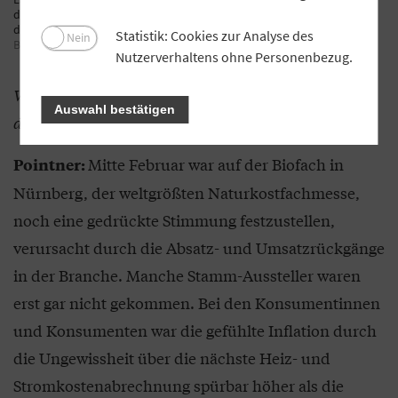
der ersten Stunde der Demeter-Milcherfassung 1973, sowie der
damalige Demeter-Berater Bernd Trautvetter.
Foto: Molkerei
Statistik: Cookies zur Analyse des
Nein
Berchtesgadener Land
Nutzerverhaltens ohne Personenbezug.
Was bedeuten die aktuellen Marktverwerfungen für
Auswahl bestätigen
die Bio-Branche?
Mitte Februar war auf der Biofach in
Pointner:
Nürnberg, der weltgrößten Naturkostfachmesse,
noch eine gedrückte Stimmung festzustellen,
verursacht durch die Absatz- und Umsatzrückgänge
in der Branche. Manche Stamm-Aussteller waren
erst gar nicht gekommen. Bei den Konsumentinnen
und Konsumenten war die gefühlte Inflation durch
die Ungewissheit über die nächste Heiz- und
Stromkostenabrechnung spürbar höher als die