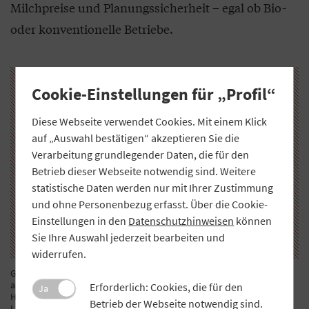
Milchpreise und Planungssicherheit – egal ob Bio-
oder konventionelle Betriebe.
Cookie-Einstellungen für „Profil“
Diese Webseite verwendet Cookies. Mit einem Klick
auf „Auswahl bestätigen“ akzeptieren Sie die
Verarbeitung grundlegender Daten, die für den
Betrieb dieser Webseite notwendig sind. Weitere
statistische Daten werden nur mit Ihrer Zustimmung
und ohne Personenbezug erfasst. Über die Cookie-
Einstellungen in den
Datenschutzhinweisen
können
Sie Ihre Auswahl jederzeit bearbeiten und
widerrufen.
Gruppenfoto anlässlich der offiziellen Eröffnung der neuen Molkerei
am Hockerfeld in Piding im November 1986 (v. li.): Die Bio-Pioniere
Erforderlich: Cookies, die für den
Ja
Helmut Pointner, Geschäftsführer der Milchwerke Berchtesgadener
Betrieb der Webseite notwendig sind.
Land Chiemgau eG von 1981 bis 2012, Reinhard Ackermann, Landwirt