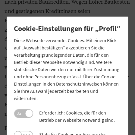
nach privaten Baukrediten. Wegen hoher Baukosten
und gestiegenen Kreditzinsen seien
Bauinteressenten „abgeschreckt“, wird Scheller
Cookie-Einstellungen für „Profil“
zitiert. Diese Entwicklung bereite ihm mit Blick auf
die Wohnungsknappheit Sorgen. Als großen
Diese Webseite verwendet Cookies. Mit einem Klick
Vertrauensbeweis an die bayerischen Volksbanken
auf „Auswahl bestätigen“ akzeptieren Sie die
Verarbeitung grundlegender Daten, die für den
und Raiffeisenbanken habe der GVB-Präsident den
Betrieb dieser Webseite notwendig sind. Weitere
weiteren Anstieg der Kundeneinlagen genannt.
statistische Daten werden nur mit Ihrer Zustimmung
Dabei habe sich aufgrund der verbesserten Zinslage
und ohne Personenbezug erfasst. Über die Cookie-
Einstellungen in den
Datenschutzhinweisen
können
das Interesse an traditionellen Spareinlagen wieder
Sie Ihre Auswahl jederzeit bearbeiten und
verstärkt. Die Sparzinsen selbst seien bei den VR-
widerrufen.
Banken allerdings noch auf vergleichsweise
niedrigem Niveau, schreibt die „Frankenpost“.
Erforderlich: Cookies, die für den
Ja
Betrieb der Webseite notwendig sind.
Für 2023 zeichne sich im Wohnbaukreditgeschäft
Statistik: Cookies zur Analyse des