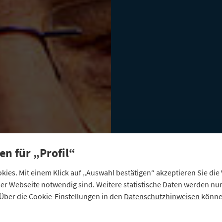
en für „Profil“
ies. Mit einem Klick auf „Auswahl bestätigen“ akzeptieren Sie di
eser Webseite notwendig sind. Weitere statistische Daten werden n
Über die Cookie-Einstellungen in den
Datenschutzhinweisen
können
POSITIONEN