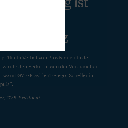
onsberatung ist
r
ucherschutz
rüft ein Verbot von Provisionen in der
s würde den Bedürfnissen der Verbraucher
n, warnt GVB-Präsident Gregor Scheller in
puls“.
ler, GVB-Präsident