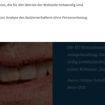
Provisi
kies, die für den Betrieb der Webseite notwendig sind.
gelebte
es zur Analyse des Nutzerverhaltens ohne Personenbezug.
Verbra
Die EU-Kommission p
Anlageberatung. Da
völlig zuwiderlaufe
seiner Kolumne „Im
Autor: Gregor Schel
Foto: GVB