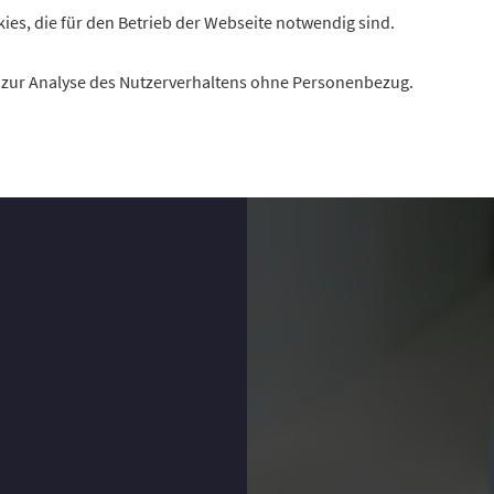
r sozialen
kies, die für den Betrieb der Webseite notwendig sind.
lern schnell
es zur Analyse des Nutzerverhaltens ohne Personenbezug.
s der Praxis,