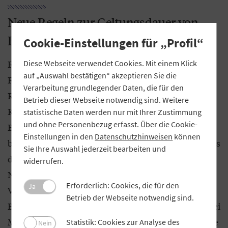
Neue Regeln zur Geltungsdauer von
Bescheinigungen
Cookie-Einstellungen für „Profil“
Für die Bescheinigungen zur Erhöhung der
Diese Webseite verwendet Cookies. Mit einem Klick
auf „Auswahl bestätigen“ akzeptieren Sie die
Freibeträge werden mit der Reform auch
Verarbeitung grundlegender Daten, die für den
Regelungen über deren Geltungsdauer eingefügt.
Betrieb dieser Webseite notwendig sind. Weitere
Künftig ist klargestellt, dass die Bank befristete
statistische Daten werden nur mit Ihrer Zustimmung
und ohne Personenbezug erfasst. Über die Cookie-
Bescheinigungen für die Dauer der Befristung
Einstellungen in den
Datenschutzhinweisen
können
beachten muss. Unbefristete Bescheinigungen muss
Sie Ihre Auswahl jederzeit bearbeiten und
die Bank für die Dauer von zwei Jahren beachten.
widerrufen.
Nach Ablauf von zwei Jahren kann die Bank die
Erforderlich: Cookies, die für den
Ja
Vorlage einer neuen Bescheinigung verlangen. Die
Betrieb der Webseite notwendig sind.
Bank muss dies dem Kontoinhaber mindestens zwei
Monate vor dem Zeitpunkt, ab dem sie die bisherige
Statistik: Cookies zur Analyse des
Nein