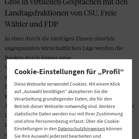
Gros in virtuellen Gesprächen mit den
Landtagsfraktionen von CSU, Freie
Wähler und FDP
In einer durch die niedrigen Zinsen ohnehin
angespannten wirtschaftlichen Lage werden die
Banken durch immer neue
Verbraucherschutzvorgaben und Gerichtsurteile
Cookie-Einstellungen für „Profil“
zusätzlich belastet. Beides erschwere es den
Diese Webseite verwendet Cookies. Mit einem Klick
Banken, Einkommenseinbußen im Zinsgeschäft zu
auf „Auswahl bestätigen“ akzeptieren Sie die
kompensieren. Darauf machte GVB-Präsident
Verarbeitung grundlegender Daten, die für den
Jürgen Gros bei virtuellen Treffen mit Vertretern der
Betrieb dieser Webseite notwendig sind. Weitere
statistische Daten werden nur mit Ihrer Zustimmung
Landtagsfraktionen von CSU, Freien Wählern und
und ohne Personenbezug erfasst. Über die Cookie-
FDP aufmerksam. Sowohl bei dem Gespräch mit
Einstellungen in den
Datenschutzhinweisen
können
den CSU-Abgeordneten als auch bei dem Treffen
Sie Ihre Auswahl jederzeit bearbeiten und