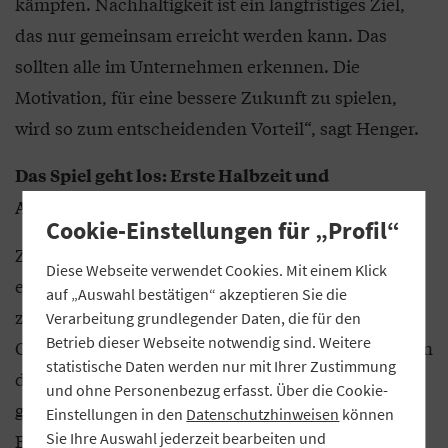
kämpfen. Nachhaltigkeit ist ein langfristiges Ziel,
das nur gemeinsam erreicht werden kann. Das
sollten alle im Unternehmen erkennen. Die
Motivation, für eine bessere Zukunft zu spielen,
wird so zum entscheidenden Vorteil“, sagt Henger.
Das Spiel geht los: Erste Halbzeit und
Anpassungen
Cookie-Einstellungen für „Profil“
Zu Beginn des Spiels muss sich das Unternehmen
Diese Webseite verwendet Cookies. Mit einem Klick
entscheiden: Spielt es abwartend, um den Gegner
auf „Auswahl bestätigen“ akzeptieren Sie die
zu beobachten, oder geht es von Anfang an in die
Verarbeitung grundlegender Daten, die für den
Betrieb dieser Webseite notwendig sind. Weitere
Offensive? Die richtige Herangehensweise hängt von
statistische Daten werden nur mit Ihrer Zustimmung
der Position ab und kann entscheidend sein. „Ein
und ohne Personenbezug erfasst. Über die Cookie-
guter Spielplan bleibt flexibel. Wenn wir zum
Einstellungen in den
Datenschutzhinweisen
können
Sie Ihre Auswahl jederzeit bearbeiten und
Beispiel merken, dass sich eine Strategie nicht