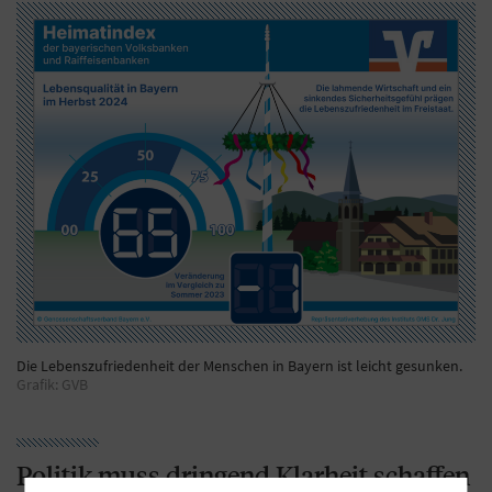
Die Lebenszufriedenheit der Menschen in Bayern ist leicht gesunken.
Grafik: GVB
Politik muss dringend Klarheit schaffen