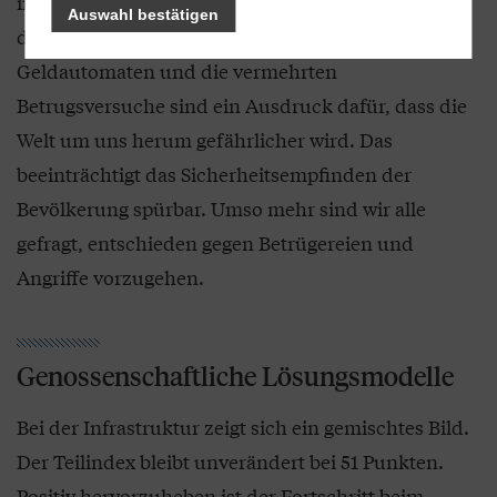
im Vorjahr. Wir spüren es auch im eigenen Umfeld
Auswahl bestätigen
der Volks- und Raiffeisenbanken: Die Angriffe auf
Geldautomaten und die vermehrten
Betrugsversuche sind ein Ausdruck dafür, dass die
Welt um uns herum gefährlicher wird. Das
beeinträchtigt das Sicherheitsempfinden der
Bevölkerung spürbar. Umso mehr sind wir alle
gefragt, entschieden gegen Betrügereien und
Angriffe vorzugehen.
Genossenschaftliche Lösungsmodelle
Bei der Infrastruktur zeigt sich ein gemischtes Bild.
Der Teilindex bleibt unverändert bei 51 Punkten.
Positiv hervorzuheben ist der Fortschritt beim