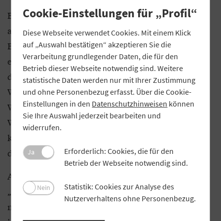
Cookie-Einstellungen für „Profil“
Besonders die junge Generation leidet unter der
aktuellen wirtschaftlichen Lage, wie die niedrigen
Diese Webseite verwendet Cookies. Mit einem Klick
Bewertungen ihrer finanziellen Situation
auf „Auswahl bestätigen“ akzeptieren Sie die
Verarbeitung grundlegender Daten, die für den
eindrucksvoll zeigen. Hier muss die Politik
Betrieb dieser Webseite notwendig sind. Weitere
dringend Klarheit schaffen und in der Finanz- und
statistische Daten werden nur mit Ihrer Zustimmung
Wirtschaftspolitik einen klaren Kurs einschlagen.
und ohne Personenbezug erfasst. Über die Cookie-
Einstellungen in den
Datenschutzhinweisen
können
Widersprüchliche Strategien, Unklarheiten und
Sie Ihre Auswahl jederzeit bearbeiten und
Wankelmütigkeit in den Aussagen sind
widerrufen.
kontraproduktiv und wirken sich unmittelbar auf
Erforderlich: Cookies, die für den
die Lebenswirklichkeit der Bevölkerung aus.
Ja
Betrieb der Webseite notwendig sind.
Auch das Thema Sicherheit drückt aufs Gemüt. Die
Statistik: Cookies zur Analyse des
Nein
„Sicherheit vor Kriminalität und Verbrechen“ wird
Nutzerverhaltens ohne Personenbezug.
mit 48 Punkten zwei Punkte schlechter bewertet als