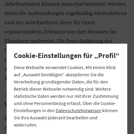
Arbeitnehmers können pauschal besteuert werden,
wenn die Aufwendungen regelmäßig wiederkehren
und der Arbeitnehmer diese für einen
repräsentativen Zeitraum von drei Monaten im
Einzelnen nachweist. Die Pauschalierung der
Lohnsteuer auf Grundlage des durchschnittlichen
Cookie-Einstellungen für „Profil“
nachgewiesenen Betrags ist grundsätzlich so lange
Diese Webseite verwendet Cookies. Mit einem Klick
zulässig, bis sich die Verhältnisse wesentlich
auf „Auswahl bestätigen“ akzeptieren Sie die
ändern.
Verarbeitung grundlegender Daten, die für den
Betrieb dieser Webseite notwendig sind. Weitere
statistische Daten werden nur mit Ihrer Zustimmung
Strom laden zu Hause
und ohne Personenbezug erfasst. Über die Cookie-
Einstellungen in den
Datenschutzhinweisen
können
Bei privaten Elektro- oder Hybridfahrzeugen stellt
Sie Ihre Auswahl jederzeit bearbeiten und
widerrufen.
die Erstattung der vom Arbeit­nehmer selbst