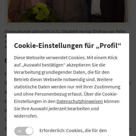
Ehrenurkunde überreicht (v.li.): Elisabeth Herbig (Ehefrau von Peter
Herbig), Peter Herbig (scheidender stellvertretender
Aufsichtsratsvorsitzender), Horst Herbert (Aufsichtsratsvorsitzender,
Cookie-Einstellungen für „Profil“
beide VR-Bank Gerolzhofen).
Diese Webseite verwendet Cookies. Mit einem Klick
Goldnadel in Gerolzhofen
auf „Auswahl bestätigen“ akzeptieren Sie die
Verarbeitung grundlegender Daten, die für den
Für sein 33-jähriges Wirken in der VR-Bank Gerolzhofen und
Betrieb dieser Webseite notwendig sind. Weitere
ihren Vorgängerinstituten hat der scheidende stellvertretende
statistische Daten werden nur mit Ihrer Zustimmung
Aufsichtsratsvorsitzende Peter Herbig die Goldene
und ohne Personenbezug erfasst. Über die Cookie-
Einstellungen in den
Datenschutzhinweisen
können
Ehrennadel des GVB erhalten. Von 1988 an wirkte er im
Sie Ihre Auswahl jederzeit bearbeiten und
Aufsichtsrat der damaligen Raiffeisenbank Gerolzhofen und
widerrufen.
Umgebung, ab 1992 im Aufsichtsrat der Raiffeisenbank
Gerolzhofen-Unterspiesheim und seit 2007 im Aufsichtsrat der
Erforderlich: Cookies, die für den
Ja