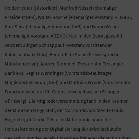
Heidenreuter (Historiker), Manfred Nüssel (ehemaliger
Präsident DRV), Walter Rosche (ehemaliger Vorstand PEG eG),
Kurt Seitz (ehemaliger Vorstand GVB) und Bruno Weber
(ehemaliger Vorstand ABZ eG). Neu in den Beirat gewählt
wurden: Jürgen Schnappauf (Vorstandvorsitzender
Raiffeisenbank Floß), Benno-Eide Siebs (Pressesprecher
MünchenerHyp), Andrea Stommel (Prokuristin Freisinger
Bank eG), Regina Wenninger (Vorstandsbeauftragte
Mitgliederbetreuung GVB) und Matthias Wrede (Vorsitzender
Forschungsinstitut für Genossenschaftswesen Erlangen-
Nürnberg). Die Mitgliederversammlung fand in den Räumen
der MünchenerHyp statt, der Vorstandsvorsitzende Louis
Hagen begrüßte die Gäste. Im Mittelpunkt stand die
Herausforderung der Digitalisierung der Arbeitsablaufe:
Deshalb plant der Verein für seine Mitglieder die technischen