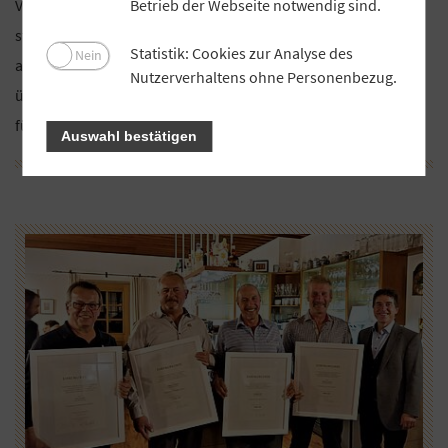
Betrieb der Webseite notwendig sind.
VR-Bank Gerolzhofen. 2016 übernahm er den
stellvertretenden Aufsichtsratsvorsitz. Peter Herbig scheidet
Statistik: Cookies zur Analyse des
Nein
aus Altersgründen aus dem Gremium aus. Die Ehrennadel
Nutzerverhaltens ohne Personenbezug.
überreichte Aufsichtsratsvorsitzender Horst Herbert, der sich
für die langjährige ehrenamtliche Tätigkeit bedankte.
Auswahl bestätigen