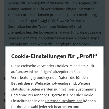
Georg Grill. Schon jetzt verursache die CO2-Abgabe, die
Anfang Januar 2021 in Deutschland eingeführt wurde,
130.000 Euro Mehrkosten pro Jahr. „Diese Entwicklung
macht uns Sorgen“, sagt Grill. Etwa 40 Prozent der
Gesamtkosten der Trocknung Reding eG sind
Energiekosten, der Löwenanteil davon für Erdgas, das die
Genossenschaft zur Trocknung von Mais, Getreide, Raps
und Soja braucht. Wenn die Energiepreise so hoch
bleiben, werde die Genossenschaft nicht umhinkommen,
Cookie-Einstellungen für „Profil“
diese an die Mitglieder weiterzugeben, so Grill.
Diese Webseite verwendet Cookies. Mit einem Klick
auf „Auswahl bestätigen“ akzeptieren Sie die
Der Ökonom macht zudem wenig Hoffnung auf
Verarbeitung grundlegender Daten, die für den
Betrieb dieser Webseite notwendig sind. Weitere
sinkende Energiepreise, nachdem die
statistische Daten werden nur mit Ihrer Zustimmung
Nachholeffekte aufgrund der anziehenden
und ohne Personenbezug erfasst. Über die Cookie-
Konjunktur nach der Corona-Krise nachlassen. Die
Einstellungen in den
Datenschutzhinweisen
können
Sie Ihre Auswahl jederzeit bearbeiten und
hohen Energie- und Lebensmittelpreise seien