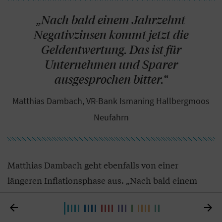
„Nach bald einem Jahrzehnt
Negativzinsen kommt jetzt die
Geldentwertung. Das ist für
Unternehmen und Sparer
ausgesprochen bitter.“
Matthias Dambach, VR-Bank Ismaning Hallbergmoos
Neufahrn
Matthias Dambach geht ebenfalls von einer
längeren Inflationsphase aus. „Nach bald einem
Jahrzehnt Negativzinsen kommt jetzt die


Geldentwertung. Das ist für Unternehmen und