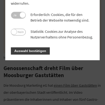
widerrufen.
Erforderlich: Cookies, die für den
Ja
Betrieb der Webseite notwendig sind.
Statistik: Cookies zur Analyse des
Nein
Nutzerverhaltens ohne Personenbezug.
Auswahl bestätigen
Impression aus dem Video.
Foto: Screenshot
Genossenschaft dreht Film über
Moosburger Gaststätten
Die Moosburg Marketing eG hat
einen Film über Gaststätten
in
der oberbayerischen Stadt veröffentlicht. Im Video
präsentieren die Inhaberinnen und Inhaber von fünf Gastro-