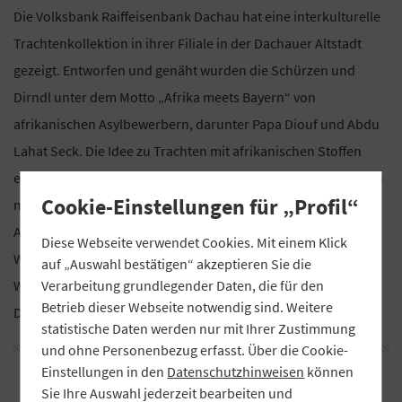
Die Volksbank Raiffeisenbank Dachau hat eine interkulturelle
Trachtenkollektion in ihrer Filiale in der Dachauer Altstadt
gezeigt. Entworfen und genäht wurden die Schürzen und
Dirndl unter dem Motto „Afrika meets Bayern“ von
afrikanischen Asylbewerbern, darunter Papa Diouf und Abdu
Lahat Seck. Die Idee zu Trachten mit afrikanischen Stoffen
entstand vor zwei Jahren im Rahmen des Projekts Integration
Cookie-Einstellungen für „Profil“
mit Augenmaß (IMA) des Landratsamts Dachau. Bei der
Ausstellungseröffnung hob Bankvorstand Thomas Höbel die
Diese Webseite verwendet Cookies. Mit einem Klick
Wichtigkeit von interkultureller Integration in einer offenen
auf „Auswahl bestätigen“ akzeptieren Sie die
Verarbeitung grundlegender Daten, die für den
Welt hervor. Die Dirndl können bei Trachten Ullmann in
Betrieb dieser Webseite notwendig sind. Weitere
Dachau erworben werden, sie kosten je 100 Euro.
statistische Daten werden nur mit Ihrer Zustimmung
und ohne Personenbezug erfasst. Über die Cookie-
Einstellungen in den
Datenschutzhinweisen
können
Sie Ihre Auswahl jederzeit bearbeiten und