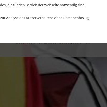
der Versicherungskammer Bayern brummt. Vertriebsdir
kies, die für den Betrieb der Webseite notwendig sind.
Frank Götz führt das auch auf das „Fan-Projekt“ seines
ernehmens zurück. Was es damit auf sich hat, erklärt e
es zur Analyse des Nutzerverhaltens ohne Personenbezug.
Interview.
Fragen: Florian Christner, Redaktion „Profil“
Foto: picture alliance / Pressefoto Ulmer