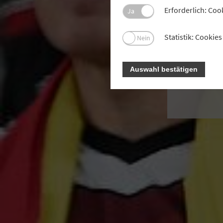
mit 
Erforderlich: Coo
Ja
Unt
Statistik: Cooki
Nein
Auswahl bestätigen