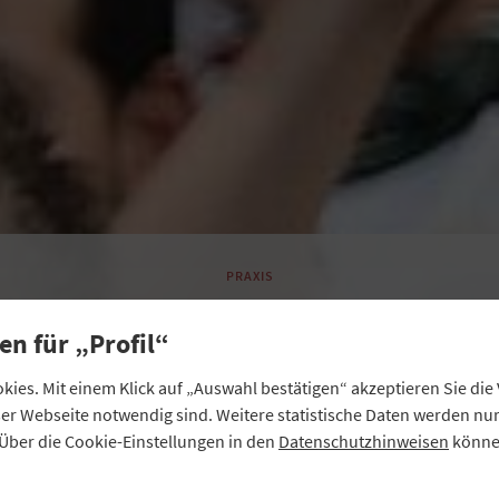
PRAXIS
Tolle Zahlen und neu
en für „Profil“
Fans
ies. Mit einem Klick auf „Auswahl bestätigen“ akzeptieren Sie di
eser Webseite notwendig sind. Weitere statistische Daten werden n
Über die Cookie-Einstellungen in den
Datenschutzhinweisen
können
Geschäft der bayerischen Volksbanken und Raiffeisenb