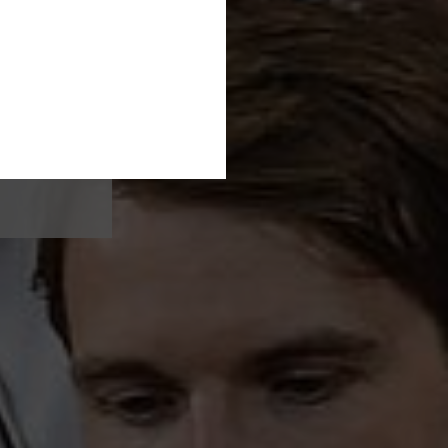
ektor
r im