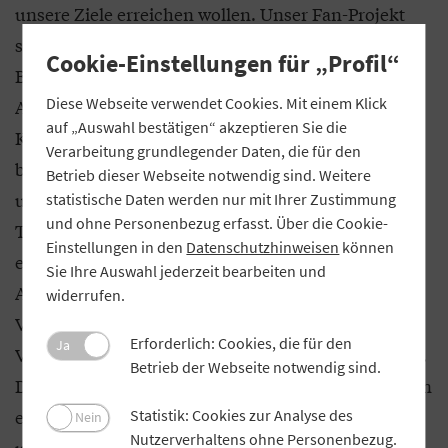
unsere Ziele erreichen wollen. Unser Fan-Projekt
setzt sich aus vier Teilprojekten zusammen:
Cookie-Einstellungen für „Profil“
Betreuungsmodelle, Performancedialog,
Diese Webseite verwendet Cookies. Mit einem Klick
Anreizsysteme sowie Vertriebspartner- und
auf „Auswahl bestätigen“ akzeptieren Sie die
Kundenbindung. In allen Bereichen haben wir
Verarbeitung grundlegender Daten, die für den
bereits zahlreiche Ansätze erfolgreich entwickelt
Betrieb dieser Webseite notwendig sind. Weitere
und umgesetzt. Konkret haben wir zum Beispiel im
statistische Daten werden nur mit Ihrer Zustimmung
und ohne Personenbezug erfasst. Über die Cookie-
Teilprojekt Vertriebspartner- und Kundenbindung
Einstellungen in den
Datenschutzhinweisen
können
eine Mappe entwickelt, die alle Vorteile sowie
Sie Ihre Auswahl jederzeit bearbeiten und
Alleinstellungsmerkmale hinsichtlich einer
widerrufen.
Vertriebspartnerschaft mit der
Erforderlich: Cookies, die für den
Ja
Versicherungskammer Bayern auf einen Blick zeigt.
Betrieb der Webseite notwendig sind.
Die bayerischen Volksbanken und Raiffeisenbanken
erfahren hier anschaulich aufbereitet alles über
Statistik: Cookies zur Analyse des
Nein
Nutzerverhaltens ohne Personenbezug.
unsere persönliche Betreuungskompetenz,