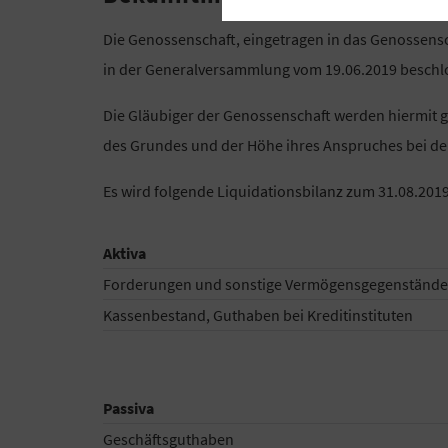
Die Genossenschaft, eingetragen in das Genossensch
in der Generalversammlung vom 19.06.2019 beschlo
Die Gläubiger der Genossenschaft werden hiermit g
des Grundes und der Höhe ihres Anspruches bei de
Es wird folgende Liquidationsbilanz zum 31.08.2019 
Aktiva
Forderungen und sonstige Vermögensgegenstände
Kassenbestand, Guthaben bei Kreditinstituten
Passiva
Geschäftsguthaben