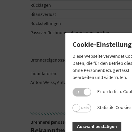
Rücklagen
Bilanzverlust
Rückstellungen
Passiver Rechnungsabgrenzungsposten
Cookie-Einstellung
Diese Webseite verwendet Cook
Brennereigenossenschaft Alteglofsheim eG i.L.
Daten, die für den Betrieb di
ohne Personenbezug erfasst. 
Liquidatoren:
bearbeiten und widerrufen.
Anton Weiss, Anton Stohl, Heinrich Aichner
Erforderlich: Coo
Ja
Statistik: Cooki
Nein
Brennereigenossenschaft Ginglkofen eG i.L.
Auswahl bestätigen
Bekanntmachung