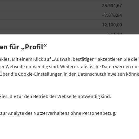
25.934,67
- 7.878,94
12.100,00
511,29
53.337,70
en für „Profil“
ies. Mit einem Klick auf „Auswahl bestätigen“ akzeptieren Sie di
eser Webseite notwendig sind. Weitere statistische Daten werden n
Über die Cookie-Einstellungen in den
Datenschutzhinweisen
können
kies, die für den Betrieb der Webseite notwendig sind.
es zur Analyse des Nutzerverhaltens ohne Personenbezug.