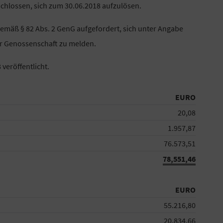
chlossen, sich zum 30.06.2018 aufzulösen.
emäß § 82 Abs. 2 GenG aufgefordert, sich unter Angabe
r Genossenschaft zu melden.
veröffentlicht.
EURO
20,08
1.957,87
76.573,51
78,551,46
EURO
55.216,80
20.834,66