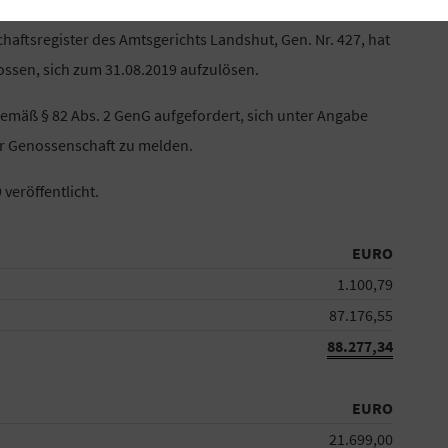
aftsregister des Amtsgerichts Landshut, Gen. Nr. 427, hat
ssen, sich zum 31.08.2019 aufzulösen.
emäß § 82 Abs. 2 GenG aufgefordert, sich unter Angabe
r Genossenschaft zu melden.
veröffentlicht.
EURO
1.100,79
87.176,55
88.277,34
EURO
21.699,00