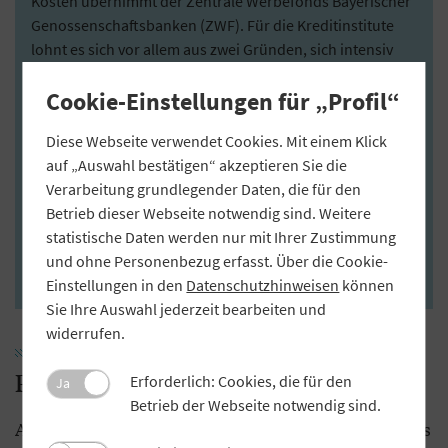
Kosten übernimmt der Zentrale Werbefonds Bayerischer
Genossenschaftsbanken (ZWF). Für die Kreditinstitute
lohnt es sich vor allem aus zwei Gründen, sich intensiv
mit dem Strategieprojekt KundenFokus Privatkunden
Cookie-Einstellungen für „Profil“
auseinanderzusetzen, sagt GVB-Experte Bernd Müller, der
das Workshop-Format mit entwickelt hat. Einerseits
Diese Webseite verwendet Cookies. Mit einem Klick
erwarten immer mehr Kunden, dass sie auch bei ihrer
auf „Auswahl bestätigen“ akzeptieren Sie die
Bank viele Serviceleistungen online erledigen können.
Verarbeitung grundlegender Daten, die für den
Andererseits bietet das Projekt die Chance, schlankere
Betrieb dieser Webseite notwendig sind. Weitere
Prozesse einzuführen und dadurch Effizienzgewinne zu
statistische Daten werden nur mit Ihrer Zustimmung
erzielen. Weitere Informationen gibt es im
MuV-Manager
und ohne Personenbezug erfasst. Über die Cookie-
unter den jeweiligen Schlagworten.
Einstellungen in den
Datenschutzhinweisen
können
Sie Ihre Auswahl jederzeit bearbeiten und
widerrufen.
Passgenaue Hilfe
Erforderlich: Cookies, die für den
Ja
Betrieb der Webseite notwendig sind.
Auch der „Zielbildworkshop Vertriebsplattform“ des