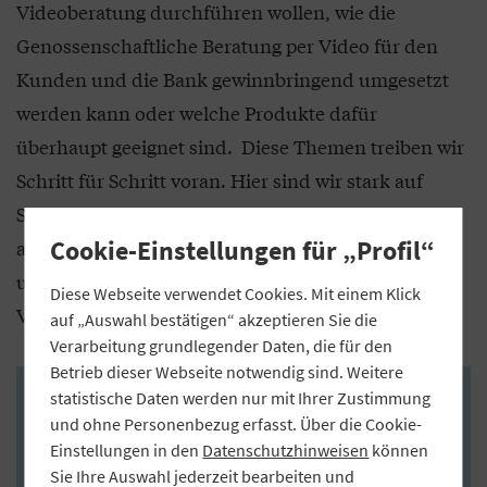
Videoberatung durchführen wollen, wie die
Genossenschaftliche Beratung per Video für den
Kunden und die Bank gewinnbringend umgesetzt
werden kann oder welche Produkte dafür
überhaupt geeignet sind. Diese Themen treiben wir
Schritt für Schritt voran. Hier sind wir stark auf
Schnittstellen zu unserem Kernbankensystem
angewiesen, die aber erst nach und nach von
Cookie-Einstellungen für „Profil“
unserem IT-Dienstleister Fiducia & GAD zur
Diese Webseite verwendet Cookies. Mit einem Klick
Verfügung gestellt werden.
auf „Auswahl bestätigen“ akzeptieren Sie die
Verarbeitung grundlegender Daten, die für den
Betrieb dieser Webseite notwendig sind. Weitere
statistische Daten werden nur mit Ihrer Zustimmung
Praxisleitfaden „Digitales Banking“
und ohne Personenbezug erfasst. Über die Cookie-
Einstellungen in den
Datenschutzhinweisen
können
Der Genossenschaftsverband Bayern (GVB) hat
Sie Ihre Auswahl jederzeit bearbeiten und
gemeinsam mit der VR-Bank Feuchtwangen-Dinkelsbühl