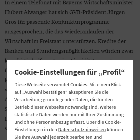
In einem Telefonat mit Bayerns Wirtschaftsminister
Hubert Aiwanger hat sich GVB-Präsident Jürgen
Gros für passende Konjunkturprogramme
ausgesprochen, die das Wiederanlaufen der
Wirtschaft im Freistaat unterstützen. Kredite der
Banken und Stundungsmöglichkeiten würden zwar
kurzfristig helfen, etwaige Liquiditätsengpässe zu
überbrücken. Längerfristig müsse die Wirtschaft
Cookie-Einstellungen für „Profil“
jedoch mit konjunkturellen Anreizen stimuliert
Diese Webseite verwendet Cookies. Mit einem Klick
werden, mahnte Gros. Ansonsten drohe im Herbst
auf „Auswahl bestätigen“ akzeptieren Sie die
dieses Jahres, wenn die bisherigen
Verarbeitung grundlegender Daten, die für den
Betrieb dieser Webseite notwendig sind. Weitere
Stützungsmaßnahmen auslaufen, eine
statistische Daten werden nur mit Ihrer Zustimmung
Insolvenzwelle. Das Problem wäre damit lediglich
und ohne Personenbezug erfasst. Über die Cookie-
verschoben, erklärte Gros in dem Telefonat.
Einstellungen in den
Datenschutzhinweisen
können
Sie Ihre Auswahl jederzeit bearbeiten und