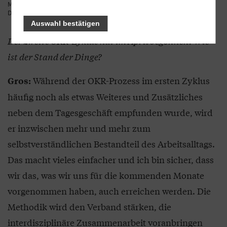
Mitglieder Prototypen, um zu testen, wie hoch der Bedarf für neue
Dienstleistungen oder Produkte ist.
Foto: PantherMedia / mast3r
Auswahl bestätigen
Der zweite OKR-Zyklus hat im April begonnen. Wie
ist der Stand der Dinge?
Während der OKR-Prozess im ersten Zyklus
Gros:
häufig noch als etwas Weiteres und Zusätzliches
neben dem Tagesgeschäft empfunden wurde, wird
er inzwischen mehr und mehr zum
selbstverständlichen Bestandteil des Arbeitsalltags.
Das macht vieles einfacher und ich bin sicher, dass
wir das, was wir uns für die kommenden Monate
vorgenommen haben, auch erreichen werden. Die
Methodik wird den Verband stärken, die
interdisziplinäre Zusammenarbeit voranbringen