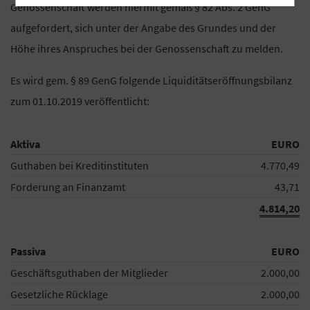
Genossenschaft werden hiermit gemäß § 82 Abs. 2 GenG
aufgefordert, sich unter der Angabe des Grundes und der
Höhe ihres Anspruches bei der Genossenschaft zu melden.
Es wird gem. § 89 GenG folgende Liquiditätseröffnungsbilanz
zum 01.10.2019 veröffentlicht:
Aktiva
EURO
Guthaben bei Kreditinstituten
4.770,49
Forderung an Finanzamt
43,71
4.814,20
Passiva
EURO
Geschäftsguthaben der Mitglieder
2.000,00
Gesetzliche Rücklage
2.000,00