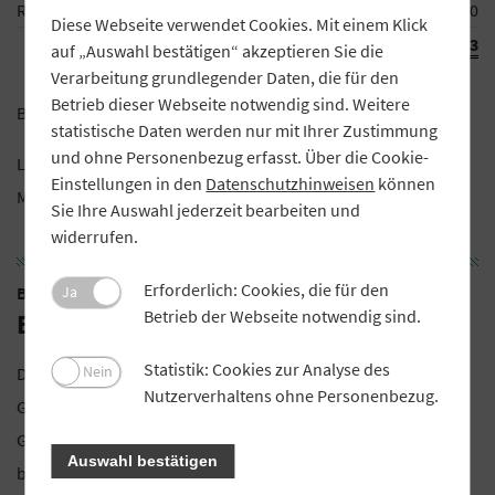
Rückstellungen
2.500,00
Diese Webseite verwendet Cookies. Mit einem Klick
8.336,93
auf „Auswahl bestätigen“ akzeptieren Sie die
Verarbeitung grundlegender Daten, die für den
Betrieb dieser Webseite notwendig sind. Weitere
Brennereigenossenschaft Schönsee und Umgebung eG i.L.
statistische Daten werden nur mit Ihrer Zustimmung
und ohne Personenbezug erfasst. Über die Cookie-
Liquidatoren:
Einstellungen in den
Datenschutzhinweisen
können
Matthias Lohrer, Günther Bock
Sie Ihre Auswahl jederzeit bearbeiten und
widerrufen.
Erforderlich: Cookies, die für den
Ja
Brennereigenossenschaft Moosbach eG i.L.
Betrieb der Webseite notwendig sind.
Bekanntmachung
Statistik: Cookies zur Analyse des
Nein
Die Genossenschaft, eingetragen in das
Nutzerverhaltens ohne Personenbezug.
Genossenschaftsregister des Amtsgerichts Weiden i. d. Opf.,
GnR 64 hat in der Generalversammlung vom 18.02.2019
Auswahl bestätigen
beschlossen, sich aufzulösen. Die Gläubiger der