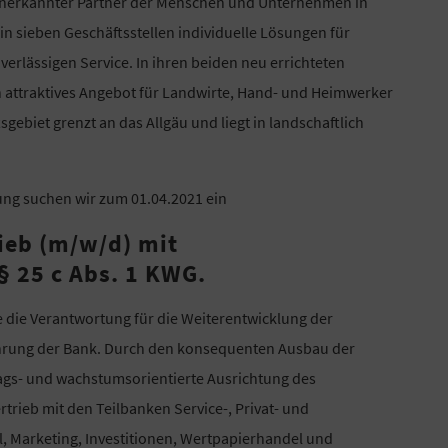
ls anerkannter Partner der Menschen und Unternehmen in
in sieben Geschäftsstellen individuelle Lösungen für
erlässigen Service. In ihren beiden neu errichteten
n attraktives Angebot für Landwirte, Hand- und Heimwerker
sgebiet grenzt an das Allgäu und liegt in landschaftlich
ng suchen wir zum 01.04.2021 ein
ieb (m/w/d) mit
§ 25 c Abs. 1 KWG.
 die Verantwortung für die Weiterentwicklung der
ührung der Bank. Durch den konsequenten Ausbau der
rtrags- und wachstumsorientierte Ausrichtung des
rtrieb mit den Teilbanken Service-, Privat- und
, Marketing, Investitionen, Wertpapierhandel und