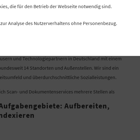
kies, die für den Betrieb der Webseite notwendig sind.
es zur Analyse des Nutzerverhaltens ohne Personenbezug.
äusern und Technologiepartnern in Deutschland mit einem
undesweit 14 Standorten und Außenstellen. Wir sind ein
eitsumfeld und überdurchschnittliche Sozialleistungen.
ich Scan- und Dokumentenservices mehrere Stellen als
 Aufgabengebiete: Aufbereiten,
Indexieren