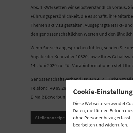
Abs. 1 KWG setzen wir selbstverständlich voraus. S
Führungspersönlichkeit, die es schafft, ihre Mitarb
Themen aktiv zu gestalten. Ausgeprägte Markt- und
den genossenschaftlichen Werten und den ländliche
Wenn Sie sich angesprochen fühlen, senden Sie un
Angabe der Kennziffer 10320 sowie Ihres Gehaltswu
14. Juni 2020 zu. Für Vorabinformationen steht Ihne
Genossenschaftsverband Bayern e. V., Türkenstraße 
Telefon: +49 89 2868 3609, Mobil: +49 172 6271769
Cookie-Einstellung
E-Mail:
Bewerbung-Bankenbetreuung(at)gv-bayern
Diese Webseite verwendet Cook
Daten, die für den Betrieb di
Stellenanzeige als PDF-Datei herunterladen
ohne Personenbezug erfasst. 
bearbeiten und widerrufen.