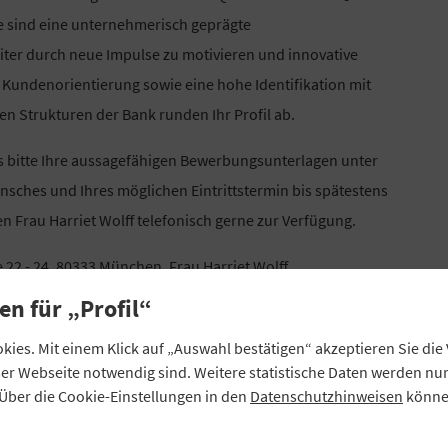
ie sind eine unternehmerisch geprägte
eiter durch neue Impulse zu motivieren und innovative
 Kundenorientierung sowie eine hohe Identifikation mit
n Strukturen der Bank runden Ihr Profil ab.
s bitte Ihre aussagefähigen Bewerbungsunterlagen unter
nsches und Ihres möglichen Eintrittstermin bis spätestens
n Frau Harriet Wolff telefonisch gerne zur Verfügung.
22 - 24, 80333 München, Frau Harriet Wolff
en für „Profil“
.de
ies. Mit einem Klick auf „Auswahl bestätigen“ akzeptieren Sie di
eser Webseite notwendig sind. Weitere statistische Daten werden n
Über die Cookie-Einstellungen in den
Datenschutzhinweisen
können