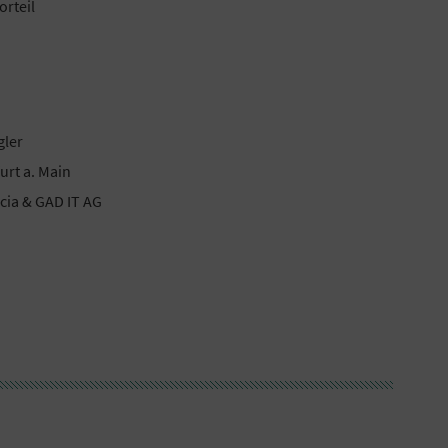
orteil
gler
urt a. Main
ia & GAD IT AG