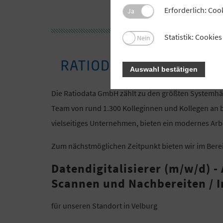
Erforderlich: Coo
Ja
Statistik: Cooki
Nein
Auswahl bestätigen
Die Ratiodata GmbH zählt zu den größten Systemh
Team von rund 1.300 Kolleginnen und Kollegen an b
vielseitiges Unternehmen, bieten ein modernes Arb
Zum nächstmöglichen Zeitpunkt bieten wir im Bere
Datendigitalisierer (m/w/d) -
Scannen und Nachbereiten / 
für unseren Standort in Velburg