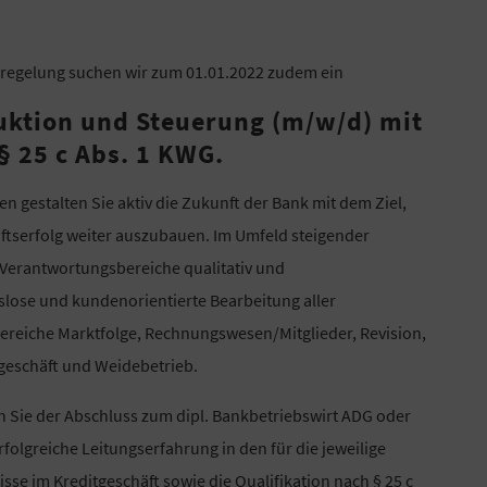
eregelung suchen wir zum 01.01.2022 zudem ein
uktion und Steuerung (m/w/d) mit
§ 25 c Abs. 1 KWG.
 gestalten Sie aktiv die Zukunft der Bank mit dem Ziel,
äftserfolg weiter auszubauen. Im Umfeld steigender
 Verantwortungsbereiche qualitativ und
gslose und kundenorientierte Bearbeitung aller
Bereiche Marktfolge, Rechnungswesen/Mitglieder, Revision,
geschäft und Weidebetrieb.
n Sie der Abschluss zum dipl. Bankbetriebswirt ADG oder
folgreiche Leitungserfahrung in den für die jeweilige
se im Kreditgeschäft sowie die Qualifikation nach § 25 c