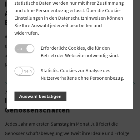
Informationstagung für
statistische Daten werden nur mit Ihrer Zustimmung
und ohne Personenbezug erfasst. Über die Cookie-
Aufsichtsratsvorsitzende in
Einstellungen in den
Datenschutzhinweisen
können
Beilngries
Sie Ihre Auswahl jederzeit bearbeiten und
widerrufen.
Auf der Veranstaltung können sich Aufsichtsratsvorsitzende
sowie deren Stellvertreter mit dem GVB-Vorstand über
Erforderlich: Cookies, die für den
Ja
aktuelle Sachfragen und Themenstellungen austauschen.
Betrieb der Webseite notwendig sind.
Mehr Informationen auf der
Webseite der ABG
.
Statistik: Cookies zur Analyse des
Nein
Nutzerverhaltens ohne Personenbezug.
7. Juli
Auswahl bestätigen
Internationaler Tag der
Genossenschaften
Jedes Jahr am ersten Samstag im Monat Juli feiert die
Genossenschaftsbewegung weltweit ihre Ideale und Erfolge.