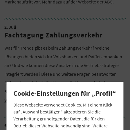
Markenauftritt vor. Mehr dazu auf der
Webseite der ABG
.
2. Juli
Fachtagung Zahlungsverkehr
Was für Trends gibt es beim Zahlungsverkehr? Welche
Lösungen bieten sich für Volksbanken und Raiffeisenbanken
an? Und wie können diese Ansätze in die Vertriebsstrategie
integriert werden? Diese und weitere Fragen beantworten
Referenten auf der 1. Fachtagung Zahlungsverkehr in
Beilngries. Das Programm steht zum Abruf auf der
ABG-
Cookie-Einstellungen für „Profil“
Webseite
bereit.
Diese Webseite verwendet Cookies. Mit einem Klick
auf „Auswahl bestätigen“ akzeptieren Sie die
Verarbeitung grundlegender Daten, die für den
6. Juli
Betrieb dieser Webseite notwendig sind. Weitere