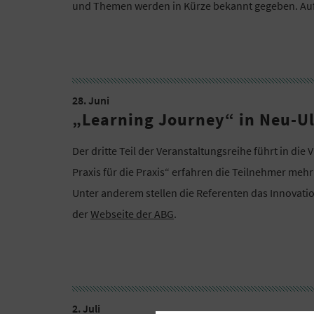
und Themen werden in Kürze bekannt gegeben. Au
28. Juni
„Learning Journey“ in Neu-U
Der dritte Teil der Veranstaltungsreihe führt in d
Praxis für die Praxis“ erfahren die Teilnehmer mehr 
Unter anderem stellen die Referenten das Innovat
der
Webseite der ABG
.
2. Juli