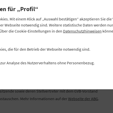
en für „Profil“
che Lösungen bieten sich für Volksbanken und
ies. Mit einem Klick auf „Auswahl bestätigen“ akzeptieren Sie di
in die Vertriebsstrategie integriert werden? Diese und
eser Webseite notwendig sind. Weitere statistische Daten werden n
Über die Cookie-Einstellungen in den
Datenschutzhinweisen
können
 Fachtagung Zahlungsverkehr in Beilngries. Das Programm
kies, die für den Betrieb der Webseite notwendig sind.
es zur Analyse des Nutzerverhaltens ohne Personenbezug.
htsratsvorsitzende in Beilngries
rsitzende sowie deren Stellvertreter mit dem GVB-Vorstand
ustauschen. Mehr Informationen auf der
Webseite der ABG
.