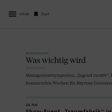


Inhalt
Start
SCHLUSSLICHT
Was wichtig wird
Managementsymposion, „jugend creativ“, 
kommenden Wochen für Bayerns Genossensc
14. Mai
Show-Event „Traumfabrik“ i