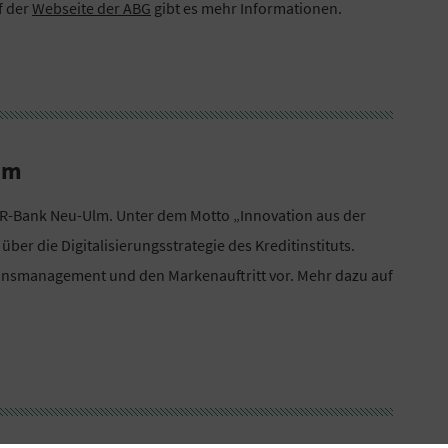
f der
Webseite der ABG
gibt es mehr Informationen.
lm
ie VR-Bank Neu-Ulm. Unter dem Motto „Innovation aus der
über die Digitalisierungsstrategie des Kreditinstituts.
ionsmanagement und den Markenauftritt vor. Mehr dazu auf