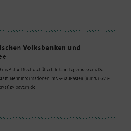
schen Volksbanken und
ee
ins Althoff Seehotel Überfahrt am Tegernsee ein. Der
tatt. Mehr Informationen im
VR-Baukasten
(nur für GVB-
er(at)gv-bayern.de
.