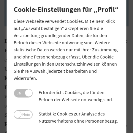
Staatsinsolvenz zwar gering sein mag, aber nie gleich null
Cookie-Einstellungen für „Profil“
ist.“
Diese Webseite verwendet Cookies. Mit einem Klick
auf „Auswahl bestätigen“ akzeptieren Sie die
Verarbeitung grundlegender Daten, die für den
„Das trifft den Nagel auf den Kopf:
Dazu meine ich:
Betrieb dieser Webseite notwendig sind. Weitere
Eine wesentliche Ursache für die hohen Risiken im
statistische Daten werden nur mit Ihrer Zustimmung
und ohne Personenbezug erfasst. Über die Cookie-
europäischen Bankensektor besteht in
Einstellungen in den
Datenschutzhinweisen
können
Unzulänglichkeiten in der Bankenregulierung.
Sie Ihre Auswahl jederzeit bearbeiten und
Kredite an Euroländer müssen nicht mit
widerrufen.
Eigenkapital hinterlegt werden, da sie als
Erforderlich: Cookies, die für den
Ja
vermeintlich risikolose Geldanlage gelten. Doch
Betrieb der Webseite notwendig sind.
spätestens seit der europäischen
Statistik: Cookies zur Analyse des
Staatsschuldenkrise wissen wir, dass das nicht der
Nein
Nutzerverhaltens ohne Personenbezug.
Realität entspricht. Bestes Beispiel ist Griechenland,
das trotz riesiger Hilfspakete einen Teil seiner