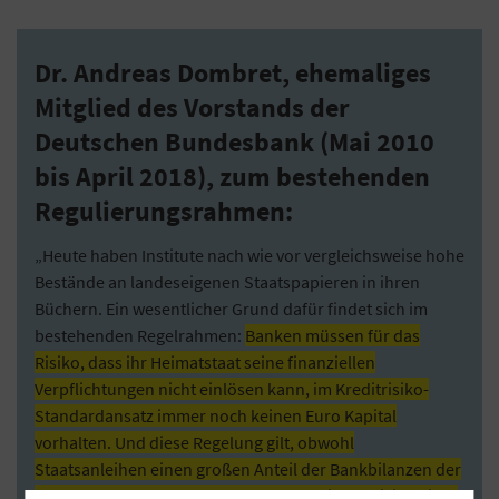
Dr. Andreas Dombret, ehemaliges
Mitglied des Vorstands der
Deutschen Bundesbank (Mai 2010
bis April 2018), zum bestehenden
Regulierungsrahmen:
„Heute haben Institute nach wie vor vergleichsweise hohe
Bestände an landeseigenen Staatspapieren in ihren
Büchern. Ein wesentlicher Grund dafür findet sich im
bestehenden Regelrahmen:
Banken müssen für das
Risiko, dass ihr Heimatstaat seine finanziellen
Verpflichtungen nicht einlösen kann, im Kreditrisiko-
Standardansatz immer noch keinen Euro Kapital
vorhalten. Und diese Regelung gilt, obwohl
Staatsanleihen einen großen Anteil der Bankbilanzen der
Eurozone ausmachen und das ökonomische Risiko einer