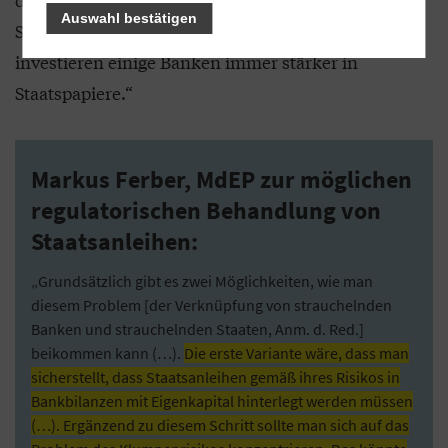
Auswahl bestätigen
Schulden nicht zurückbezahlt hat. Und trotzdem
investieren einige Banken immer stärker in
Staatspapiere.“
Markus Ferber, MdEP zur möglichen
regulatorischen Behandlung von
Staatsanleihen:
„Grundsätzlich gibt es zwei Möglichkeiten, wie man
diesem Problem [der Verknüpfung von strauchelnden
Banken und strauchelnden Staaten, Anm. d. Red.]
beikommen kann (…).
Die erste Variante wäre, dass man
sicherstellt, dass Staatsanleihen gemäß ihres Risikos in
Bankbilanzen mit Eigenkapital hinterlegt werden müssen
(…). Ergänzend zu diesem Schritt sollte man sich auf das