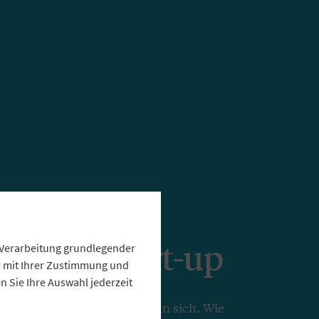
 einem Start-up
e Verarbeitung grundlegender
ur mit Ihrer Zustimmung und
 Sie Ihre Auswahl jederzeit
an Bankmitarbeiter verändern sich. Wie