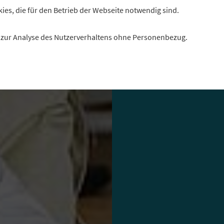
gehen die bayerisc
kies, die für den Betrieb der Webseite notwendig sind.
damit um? Drei Vor
es zur Analyse des Nutzerverhaltens ohne Personenbezug.
Autor: Christof Dah
Foto: imago/Westen