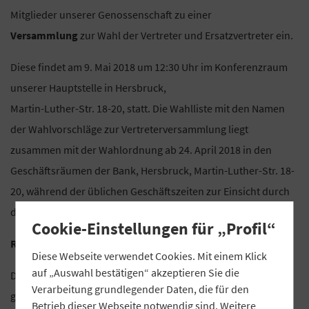
Mitglieder unserer Genossenschaft zu einer
Versammlung
zur Wahl der Vertreter und Ersatzvertreter ein.
Diese findet am 9. Mai 2018 um 12:30 Uhr im Konferenzraum
unserer Hauptstelle in Hersbruck,
Martin-Luther-Str. 18-20, statt. Die Wahlliste mit den Namen
der Wahlvorschläge zur Vertreterversammlung liegt
zusammen mit der Wahlordnung ab 24. April 2018 in den
Geschäftsräumen der Bank, Hersbruck, Martin-Luther-Str. 18-
20, während der üblichen Geschäftszeiten zur Einsicht durch
die Mitglieder aus.
Cookie-Einstellungen für „Profil“
Raiffeisenbank Hersbruck eG
Diese Webseite verwendet Cookies. Mit einem Klick
auf „Auswahl bestätigen“ akzeptieren Sie die
Der Vorstand
Verarbeitung grundlegender Daten, die für den
gez. Heckel, Vorsitzender, gez. Strauß, stv. Vorsitzender
Betrieb dieser Webseite notwendig sind. Weitere