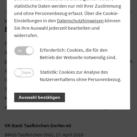
statistische Daten werden nur mit Ihrer Zustimmung
und ohne Personenbezug erfasst. Über die Cookie-
Einstellungen in den
Datenschutzhinweisen
können
VR-Bank Taufkirchen-Dorfen eG
Bekanntmachung
Sie Ihre Auswahl jederzeit bearbeiten und
widerrufen.
Die Wahl der Vertreter wurde im März 2018 ordnungsgemäß
Erforderlich: Cookies, die für den
Ja
durchgeführt. Die Liste der gewählten Vertreter und
Betrieb der Webseite notwendig sind.
gewählten Ersatzvertreter liegt gemäß § 7 der Wahlordnung ab
2. Mai 2018 für die Dauer von zwei Wochen in allen
Statistik: Cookies zur Analyse des
Nein
Nutzerverhaltens ohne Personenbezug.
Geschäftsstellen unserer Bank während der allgemeinen
Schalter-Öffnungszeiten zur Einsichtnahme durch die
Mitglieder aus. Jedes Mitglied kann jederzeit eine Abschrift
Auswahl bestätigen
der Liste der Vertreter und Ersatzvertreter verlangen.
VR-Bank Taufkirchen-Dorfen eG
84416 Taufkirchen (Vils), 17. April 2018