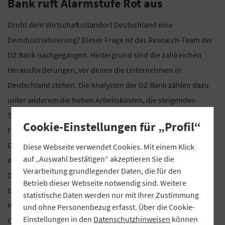
Bank ruft Alarmstufe Rot aus
Droht dem Wirtschaftsstandort Deutschland eine
Deindustrialisierung? Dieser Frage ist das Research-Team der
DZ Bank nachgegangen. Hintergrund sind die zahlreichen
Herausforderungen, vor denen die Unternehmen in
Deutschland stehen. Die Analysten der DZ Bank zählen dazu
unter anderem die hohen Arbeitskosten, die steigenden
Steuerbelastungen, eine überbordende Bürokratie und den
Cookie-Einstellungen für „Profil“
Fachkräftemangel auf. Auch die ausländischen
Direktinvestitionen seien zuletzt zurückgegangen – „ein
Diese Webseite verwendet Cookies. Mit einem Klick
auf „Auswahl bestätigen“ akzeptieren Sie die
Alarmsignal für die sinkende Attraktivität des Standorts
Verarbeitung grundlegender Daten, die für den
Deutschland“, betonen die Analysten. Als Folge dieser
Betrieb dieser Webseite notwendig sind. Weitere
Entwicklung ist die Industrieproduktion seit 2018 um 15
statistische Daten werden nur mit Ihrer Zustimmung
Prozent eingebrochen, energieintensiven Branchen wie der
und ohne Personenbezug erfasst. Über die Cookie-
Einstellungen in den
Datenschutzhinweisen
können
Chemie- und Stahlindustrie sind sogar um fast ein Viertel