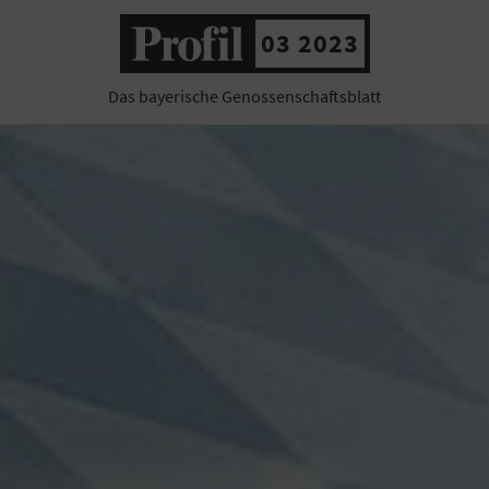
03 2023
Das bayerische Genossenschaftsblatt