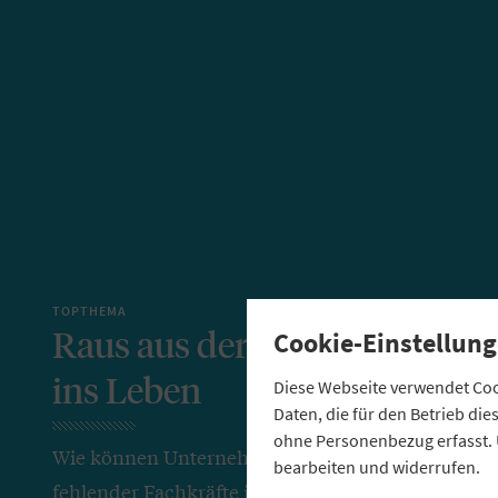
TOPTHEMA
Raus aus der Stadt, rein
Cookie-Einstellung
ins Leben
Diese Webseite verwendet Cook
Daten, die für den Betrieb di
ohne Personenbezug erfasst. 
Wie können Unternehmen trotz
bearbeiten und widerrufen.
fehlender Fachkräfte ihre