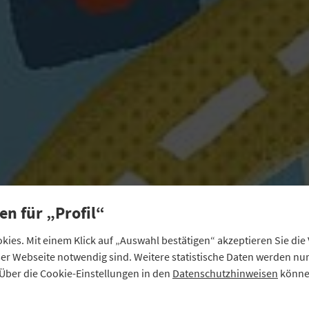
en für „Profil“
ies. Mit einem Klick auf „Auswahl bestätigen“ akzeptieren Sie di
eser Webseite notwendig sind. Weitere statistische Daten werden n
Über die Cookie-Einstellungen in den
Datenschutzhinweisen
können