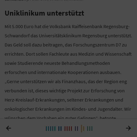
Uniklinikum unterstützt
Mit 5.000 Euro hat die Volksbank Raiffeisenbank Regensburg-
Schwandorf das Universitätsklinikum Regensburg unterstützt.
Das Geld soll dazu beitragen, das Forschungszentrum D7 zu
errichten. Dort sollen Fachleute aus Medizin und Wissenschaft
sowie Studierende neueste Behandlungsmethoden
erforschen und internationale Kooperationen ausbauen.
„Gerne unterstützen wir als Finanzhaus, das der Region eng
verbunden ist, dieses wichtige Projekt zur Erforschung von
Herz-Kreislauf-Erkrankungen, seltener Erkrankungen und
onkologischer Erkrankungen im Kindes- und Jugendalter. Wir
wünschen dem Vorhaben ein gutes Gelingen“, betonte
Wolfgang Völkl, Vorstandssprecher der Volksbank


Raiffeisenbank Regensburg-Schwandorf.