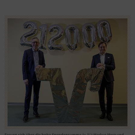
Freuen sich über die hohe Spendensumme (v. li.): Markus Merz und