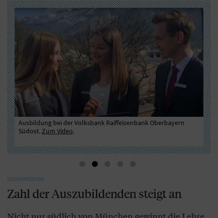
e“
Ausbildung bei der Volksbank Raiffeisenbank Oberbayern
Azu
um
Südost.
Zum Video
.
Zahl der Auszubildenden steigt an
Nicht nur südlich von München gewinnt die Lehre