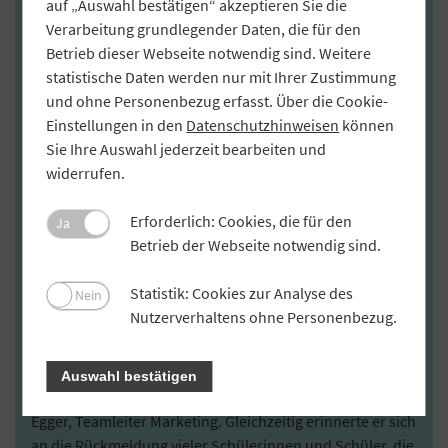
auf „Auswahl bestätigen“ akzeptieren Sie die
werben
Verarbeitung grundlegender Daten, die für den
Betrieb dieser Webseite notwendig sind. Weitere
1. VR-Bank Feuchtwangen-Dinkelsbühl bietet
statistische Daten werden nur mit Ihrer Zustimmung
Kurzpraktika an
und ohne Personenbezug erfasst. Über die Cookie-
Einstellungen in den
Datenschutzhinweisen
können
Während des Corona-Lockdowns sah sich die VR-Bank
Sie Ihre Auswahl jederzeit bearbeiten und
Feuchtwangen-Dinkelsbühl gezwungen, ihr
widerrufen.
Praktikumsangebot für Schülerinnen und Schüler
auszusetzen. Keine ideale Situation: Schließlich können
Erforderlich: Cookies, die für den
Ja
die jungen Menschen während der Schnuppertage erste
Betrieb der Webseite notwendig sind.
Einblicke in den Arbeitsalltag einer Bank gewinnen. Die
VR-Bank Feuchtwangen-Dinkelsbühl kann damit
Statistik: Cookies zur Analyse des
Nein
wertvolle Kontakte zu möglichen Nachwuchskräften
Nutzerverhaltens ohne Personenbezug.
knüpfen. „Wir vergeben gerne Praktikumsplätze vor
allem mit Blick auf das Recruiting von Auszubildenden.
Deshalb stand es außer Frage, das Angebot
Auswahl bestätigen
schnellstmöglich wieder aufzunehmen“, betont Martin
Egger, Teamleiter Marketing. Gleichzeitig erinnerte er sich
an die Rückmeldung vieler Schülerinnen und Schüler, die