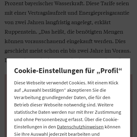
Prozent bayerischer Wasserkraft. Diese Tarife seien
mit einer Vertragslaufzeit und Energiepreisgarantie
von zwei Jahren langfristig angelegt, erklärt
Ruppenstein. „Das heißt, die benötigten Mengen
können vorausschauend eingekauft werden. Dies
geschieht meist schon ein bis zwei Jahre im Voraus.
Da war das Preisniveau noch ein ganz anderes.“
Cookie-Einstellungen für „Profil“
Diese Webseite verwendet Cookies. Mit einem Klick
ÜZ Mainfranken plant
auf „Auswahl bestätigen“ akzeptieren Sie die
Regionalstrom-Angebot
Verarbeitung grundlegender Daten, die für den
Betrieb dieser Webseite notwendig sind. Weitere
Die ÜZ Mainfranken eG ergänzt ihr Naturstrom-Angebot
statistische Daten werden nur mit Ihrer Zustimmung
aus bayerischer Wasserkraft zunehmend mit regional
und ohne Personenbezug erfasst. Über die Cookie-
erzeugtem Strom aus Biomasse- und Photovoltaik-
Einstellungen in den
Datenschutzhinweisen
können
Kraftwerken. „Bei Biogas-Anlagen haben wir damit
Sie Ihre Auswahl jederzeit bearbeiten und