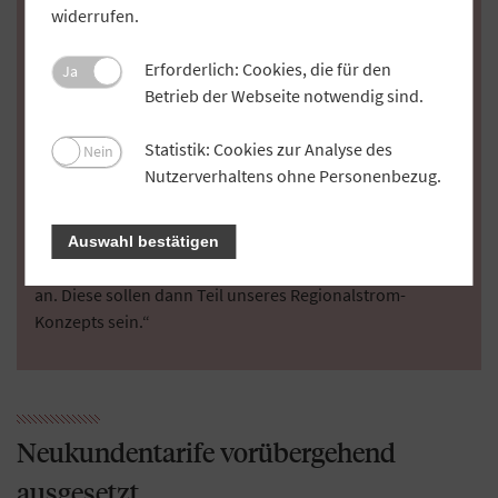
bereits 2013 begonnen, da diese Erzeugungsform in
widerrufen.
Zusammenarbeit mit den Biogasbauern gut zu planen ist.
Seit 2020 integrieren wir auch regionale
Erforderlich: Cookies, die für den
Ja
Photovoltaikanlagen“, berichtet ÜZ-Vertriebsleiter Robert
Betrieb der Webseite notwendig sind.
Ruppenstein. Rund 80 Millionen Kilowattstunden werden
von der ÜZ Mainfranken bereits direkt an ihre Kunden
Statistik: Cookies zur Analyse des
Nein
vermarktet. „Dieser Strom ist aber leider noch nicht
Nutzerverhaltens ohne Personenbezug.
zertifiziert, sodass wir ihn nicht als Regionalstrom
bezeichnen dürfen“, bedauert Ruppenstein. „Für die
Zertifizierung laufen aber bereits Vorarbeiten, zum
Auswahl bestätigen
Beispiel passen wir unsere Direktvermarktungsverträge
an. Diese sollen dann Teil unseres Regionalstrom-
Konzepts sein.“
Neukundentarife vorübergehend
ausgesetzt