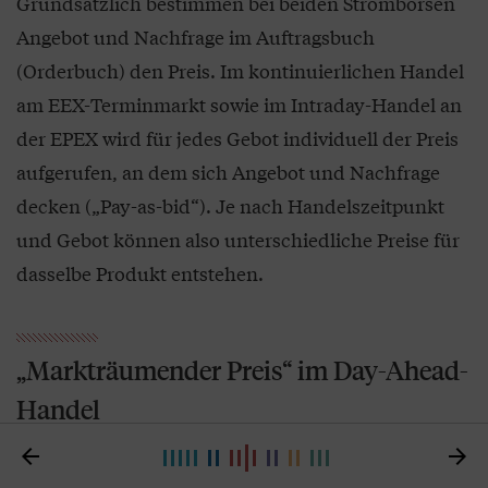
Grundsätzlich bestimmen bei beiden Strombörsen
Angebot und Nachfrage im Auftragsbuch
(Orderbuch) den Preis. Im kontinuierlichen Handel
am EEX-Terminmarkt sowie im Intraday-Handel an
der EPEX wird für jedes Gebot individuell der Preis
aufgerufen, an dem sich Angebot und Nachfrage
decken („Pay-as-bid“). Je nach Handelszeitpunkt
und Gebot können also unterschiedliche Preise für
dasselbe Produkt entstehen.
„Markträumender Preis“ im Day-Ahead-
Handel


Im Unterschied dazu folgt der Day-Ahead-Handel