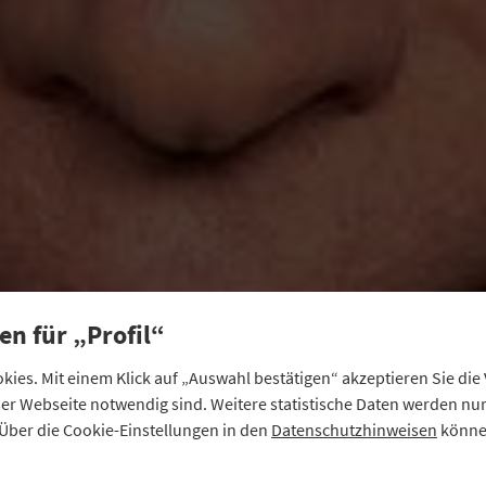
en für „Profil“
ies. Mit einem Klick auf „Auswahl bestätigen“ akzeptieren Sie di
eser Webseite notwendig sind. Weitere statistische Daten werden n
Über die Cookie-Einstellungen in den
Datenschutzhinweisen
können