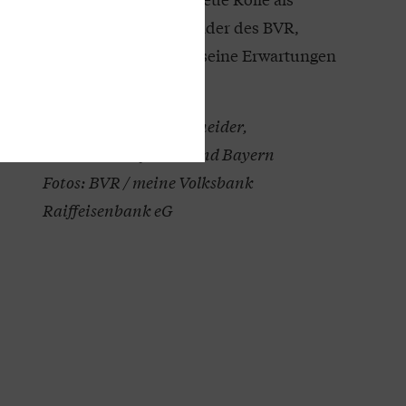
Verbandsratsvorsitzender des BVR,
seine Motivation und seine Erwartungen
an die Verbände.
Interview: Gerald Schneider,
Genossenschaftsverband Bayern
Fotos: BVR / meine Volksbank
Raiffeisenbank eG