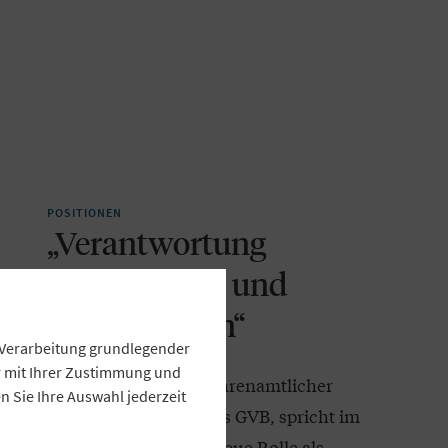
POSITIONEN
„Verantwortung
übernehmen und
Gestalter sein“
e Verarbeitung grundlegender
ur mit Ihrer Zustimmung und
Wolfgang Altmüller, ehrenamtlicher
 Sie Ihre Auswahl jederzeit
Verbandspräsident des GVB, spricht im
Interview über seine neue Rolle als