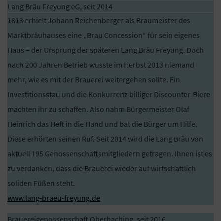
Lang Bräu Freyung eG, seit 2014
1813 erhielt Johann Reichenberger als Braumeister des
Marktbräuhauses eine „Brau Concession“ für sein eigenes
Haus – der Ursprung der späteren Lang Bräu Freyung. Doch
nach 200 Jahren Betrieb wusste im Herbst 2013 niemand
mehr, wie es mit der Brauerei weitergehen sollte. Ein
Investitionsstau und die Konkurrenz billiger Discounter-Biere
machten ihr zu schaffen. Also nahm Bürgermeister Olaf
Heinrich das Heft in die Hand und bat die Bürger um Hilfe.
Diese erhörten seinen Ruf. Seit 2014 wird die Lang Bräu von
aktuell 195 Genossenschaftsmitgliedern getragen. Ihnen ist es
zu verdanken, dass die Brauerei wieder auf wirtschaftlich
soliden Füßen steht.
www.lang-braeu-freyung.de
Brauereigenossenschaft Oberhaching, seit 2016