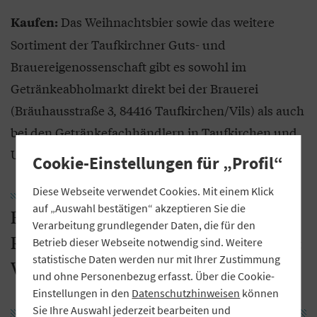
Das Weihnachtsbier sowie das weitere
Kaufen:
Sortiment der Taufkirchner Guts- und
Brauereigenossenschaft gibt es sowohl im
Getränkeabholmarkt direkt bei der Brauerei
(Bräuhausstraße 3, 84416 Taufkirchen/Vils) als auch
bei den Getränkefachhändlern in Taufkirchen und
Umgebung.
Cookie-Einstellungen für „Profil“
Diese Webseite verwendet Cookies. Mit einem Klick
auf „Auswahl bestätigen“ akzeptieren Sie die
Brauerei Hutthurm – ein Betrieb der
Verarbeitung grundlegender Daten, die für den
Raiffeisenbank i. Lkrs. Passau-Nord eG:
Betrieb dieser Webseite notwendig sind. Weitere
statistische Daten werden nur mit Ihrer Zustimmung
Winterzauber Hutthurm
und ohne Personenbezug erfasst. Über die Cookie-
Einstellungen in den
Datenschutzhinweisen
können
Sie Ihre Auswahl jederzeit bearbeiten und