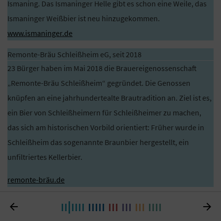
Ismaning. Das Ismaninger Helle gibt es schon eine Weile, das
Ismaninger Weißbier ist neu hinzugekommen.
www.ismaninger.de
Remonte-Bräu Schleißheim eG, seit 2018
23 Bürger haben im Mai 2018 die Brauereigenossenschaft
„Remonte-Bräu Schleißheim“ gegründet. Die Genossen
knüpfen an eine jahrhundertealte Brautradition an. Ziel ist es,
ein Bier von Schleißheimern für Schleißheimer zu machen,
das sich am historischen Vorbild orientiert: Früher wurde in
Schleißheim das sogenannte Braunbier hergestellt, ein
unfiltriertes Kellerbier.
remonte-bräu.de
StreuBräu eG, seit 2018


Die StreuBräu eG mit Sitz in Altenfurt im Südosten von