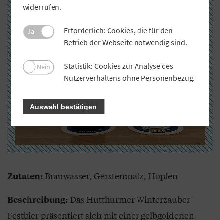
widerrufen.
Erforderlich: Cookies, die für den
Ja
Betrieb der Webseite notwendig sind.
Statistik: Cookies zur Analyse des
Nein
Nutzerverhaltens ohne Personenbezug.
Auswahl bestätigen
Brauwasser, Gerstenmalz, Hopfen
Zutaten:
Das Hutthurmer Winterzauber-
Beschreibung:
Festbier präsentiert sich mit einer gelbgoldenen